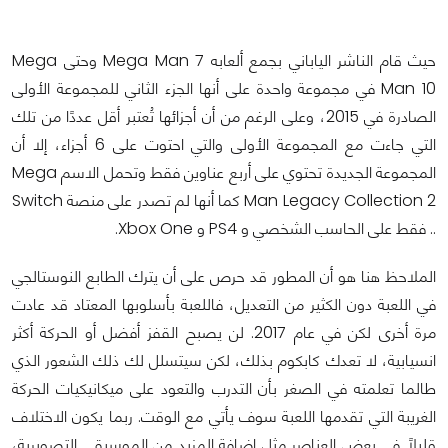
حيث قام الناشر الياباني بجمع ألعابه Mega Man 7 وحتى Mega
Man 10 في مجموعة واحدة على أنها الجزء الثاني للمجموعة الأولى
الصادرة في 2015، وعلى الرغم من أن أجزائها تُعتبر أقل عددًا من تلك
التي جاءت مع المجموعة الأولى والتي احتوت على 6 أجزاء، إلا أن
المجموعة الجديدة تحتوي على أربع عناوين فقط وتحمل الاسم Mega
Man Legacy Collection 2 كما أنها لم تصدر على منصة Switch
.. فقط على الحاسب الشخصي و PS4 و Xbox One.
الملاحظ هنا هو أن المطور قد حرص على أن يترك الطابع النوستالجي
في اللعبة دون الكثير من التعديل، فاللعبة بأسلوبها المعتاد قد عادت
مرة أخرى لكن في عام 2017. لن يصبح القفز أفضل أو الحركة أكثر
انسيابية، لا تعدك كابكوم بذلك، لكن سيتسلل لك ذلك الشعور الذي
طالما تعلمته في الصغر بأن التدرب والتعود على ميكانيكيات الحركة
الغريبة التي تقدمها اللعبة سوف يأتي مع الوقت. ربما يكون الاختلاف
قليلًا في بعض العناصر مثل إضافة المزيد من الموسيقى التصويرية،