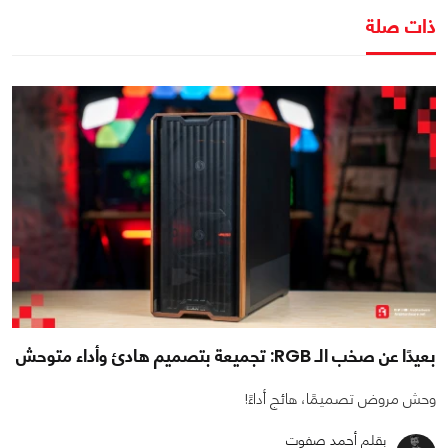
ذات صلة
بعيدًا عن صخب الـ RGB: تجميعة بتصميم هادئ وأداء متوحش
وحش مروض تصميمًا، هائج أداءً!
بقلم أحمد صفوت