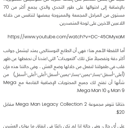
بالإضافة إلى احتوائها على طور التحدي والذي يجمع أكثر من 70
مستوى من المراحل المجمعة والممزوجة ببعضها لتنافس من خلاله
اللاعبين الآخرين على لوحة المتصدرين.
https://www.youtube.com/watch?v=DC-45OMyxaM
أما اللقطة الأهم هنا؛ فهي أن الطابع النوستالجي يمتد ليشمل جوانب
أكثر دقة وتفصيلًا مثل تلك "التعويذات" التي اعتدنا أن نحفظها عن ظهر
قلب في طفولتنا لنفعل من خلالها وضع الغش .. وفي حالتنا هذه فإن
(أعلى-أسفل-يسار-يمين-يسار-يمين-أسفل-أعلى-أعلى-أسفل) من
شأنها أن تفتح لك جميع المحتويات الإضافية القادمة مع Mega
Man 9 و Mega Man 10.
ختامًا تتوفر مجموعة Mega Man Legacy Collection 2 مقابل
20$.
على أي حال، وفي حالة إذا لم تكن راغبًا في إنفاق ما يوازي العشرين