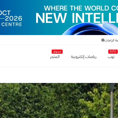
ة الرامات🔴
5/10
تسوق
توب
رياضات إلكترونية
المتجر