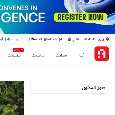
ترند
الذكاء الاصطناعي 🤖
دليل بناء المنازل الذكية🛖
صيف وتبريد ❄️
أزم
مُحدّث
أخبار
مقالات
مراجعات
تطبيقات
جدول المحتوى