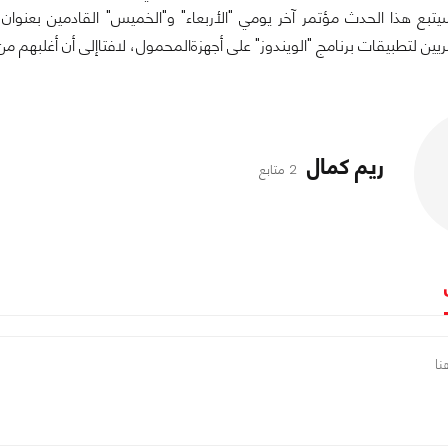
سيتبع هذا الحدث مؤتمر آخر يومي "الأربعاء" و"الخميس" القادمين بعن
ين لتطبيقات برنامج "الويندوز" على أجهزةالمحمول، لافتاإلى أن أغلبهم من
ريم كمال
2 متابع