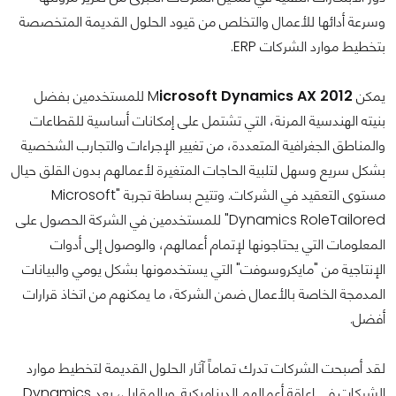
وسرعة أدائها للأعمال والتخلص من قيود الحلول القديمة المتخصصة
بتخطيط موارد الشركات ERP.
يمكن M
icrosoft Dynamics AX 2012
للمستخدمين بفضل
بنيته الهندسية المرنة، التي تشتمل على إمكانات أساسية للقطاعات
والمناطق الجغرافية المتعددة، من تغيير الإجراءات والتجارب الشخصية
بشكل سريع وسهل لتلبية الحاجات المتغيرة لأعمالهم بدون القلق حيال
مستوى التعقيد في الشركات. وتتيح بساطة تجربة "Microsoft
Dynamics RoleTailored" للمستخدمين في الشركة الحصول على
المعلومات التي يحتاجونها لإتمام أعمالهم، والوصول إلى أدوات
الإنتاجية من "مايكروسوفت" التي يستخدمونها بشكل يومي والبيانات
المدمجة الخاصة بالأعمال ضمن الشركة، ما يمكنهم من اتخاذ قرارات
أفضل.
لقد أصبحت الشركات تدرك تماماً آثار الحلول القديمة لتخطيط موارد
الشركات في إعاقة أعمالهم الديناميكية. وبالمقابل، يعد Dynamics