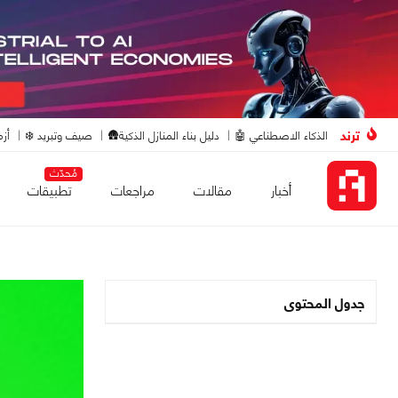
ترند
الذكاء الاصطناعي 🤖
دليل بناء المنازل الذكية🛖
صيف وتبريد ❄️
أزم
مُحدّث
أخبار
مقالات
مراجعات
تطبيقات
جدول المحتوى