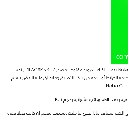
حيث جاء في عده تقارير عن نيه شركة مايكروسوفت بطرح هاتف جديد قد يكون باسم Nokia X2 يعمل بنظام اندرويد مفتوح المصدر AOSP v4.1.2 التي تعمل
ل خدمة الخرائط أو الدفع من داخل التطبيق ومايطلق عليه البعض باسم
كثير لنشاهد ماذا تخبئ لنا مايكروسوفت ونعلم ان كانت فعلاً تعتزم