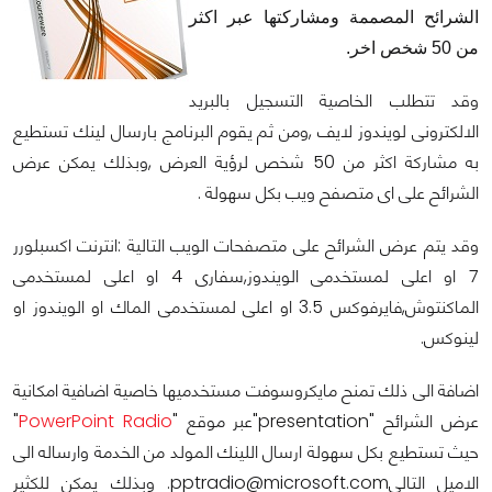
الشرائح المصممة ومشاركتها عبر اكثر
من 50 شخص اخر.
وقد تتطلب الخاصية التسجيل بالبريد
الالكترونى لويندوز لايف ,ومن ثم يقوم البرنامج بارسال لينك تستطيع
به مشاركة اكثر من 50 شخص لرؤية العرض ,وبذلك يمكن عرض
الشرائح على اى متصفح ويب بكل سهولة .
وقد يتم عرض الشرائح على متصفحات الويب التالية :انترنت اكسبلورر
7 او اعلى لمستخدمى الويندوز,سفارى 4 او اعلى لمستخدمى
الماكنتوش,فايرفوكس 3.5 او اعلى لمستخدمى الماك او الويندوز او
لينوكس.
اضافة الى ذلك تمنح مايكروسوفت مستخدميها خاصية اضافية امكانية
عرض الشرائح "presentation"عبر موقع "
PowerPoint Radio
"
حيث تستطيع بكل سهولة ارسال اللينك المولد من الخدمة وارساله الى
الاميل التالىpptradio@microsoft.com. وبذلك يمكن للكثير