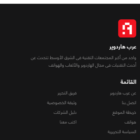
عرب هاردوير
واحد من أكبر المجتمعات التقنية فى الشرق الأوسط تتحدث عن
أحدث التقنيات فى مجال الهاردوير والألعاب والهواتف
القائمة
عن عرب هاردوير
فريق التحرير
اتصل بنا
وثيقة الخصوصية
خريطة الموقع
دليل الشركات
هواتف
اكتب معنا
السياسة التحريرية