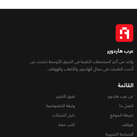
عرب هاردوير
واحد من أكبر المجتمعات التقنية فى الشرق الأوسط تتحدث عن
أحدث التقنيات فى مجال الهاردوير والألعاب والهواتف
القائمة
عن عرب هاردوير
فريق التحرير
اتصل بنا
وثيقة الخصوصية
خريطة الموقع
دليل الشركات
هواتف
اكتب معنا
السياسة التحريرية