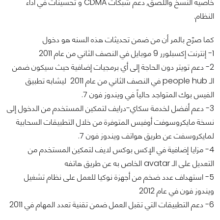
خاصية النسخ واللصق, دعم شبكات CDMA و تحسينات في أداء
النظام.
كما صرّح بالمر أن من ضمن تحديثات هذه السنه هو دخول
1- إنترنت إكسبلورر 9 موبايل في النصف الثاني من عام 2011
2- دعم تويتر دون الحاجة إلى أي برمجيات إضافية حيث سيكون ضمن
الـ people hub في النصف الثاني من عام 2011 ليشابه تطبيق
الفيس بوك المتواجد حالياً في ويندوز فون 7.
3- دعم أفضل لخدمة سكاي-درايف لتمكين المستخدم من الدخول إلى
نسخة مايكروسوفت أوفيس المتوفرة من خلال التطبيقات السحابية
لمايكروسفت عن طريق هواتف ويندوز فون 7.
4- مزايا إضافية في الإكس بوكس لايف لتمكين المستخدم من
التعديل على الـ avatar الخاص به عن طريق هاتفه
5- استهداف عدد ضخم من أجهزة نوكيا للعمل على نظام تشغيل
ويندوز فون في عام 2012
6- دعم التطبيقات التي تقبل العمل ضمن تقنية تعدد المهام في 2011