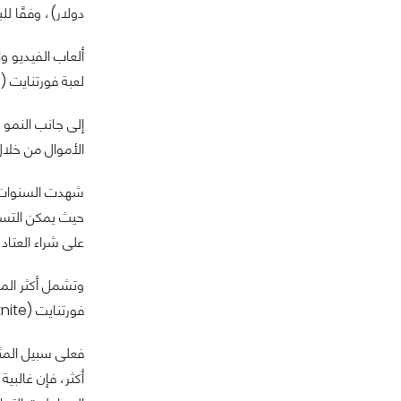
دولار)، وفقًا للبيانا
ألعاب الفيديو و
لعبة فورتنايت (Fortnite) تمثل تهديدًا لشبكته أكثر من شبكة HBO.
إلى جانب النمو 
الأموال من خلال
حيث يمكن التسجي
على شراء العتاد
وتشمل أكثر الم
فورتنايت (Fortnite) مليارات الدولارات من الإيرادات سنويًا.
فعلى سبيل المثا
أكثر، فإن غالبية