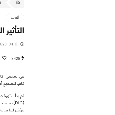
ا
ألعاب
التأثير 
2020-04-01 - منذ 6 سنو
3428
في الماضي، كانت
كافٍ لتصحيح أخط
ثم بدأت ثورة جد
(DLC)، مفي
مؤشر لما يعرفه 