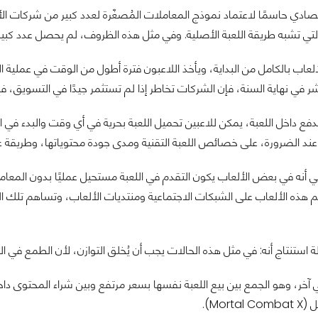
تصادي حاسمًا لاعتماد نموذج المعاملات المُصغّرة لعدد كبير من شركات الأل
التي تشبه طريقة اللعبة الأصلية. وفي مثل هذه الظروف، لم يحصل عدد كب
لعاب بالكامل من البداية، ويأخذ اللاعبون فترة أطول من الوقت في عملية الاخ
ر في نهاية السنة، فإن الشركات تخاطر إذا لم تستثمر جيدًا في التسويق، فإ
دفع داخل اللعبة، يمكن للاعبين تحميل اللعبة بحرية في أي وقت والبدء في 
ند الضرورة، على خصائص اللعبة التقنية ومدى جودة محتوياتها، وطريقة ع
صم هذه الألعاب على الشبكات الاجتماعية ومنتديات الألعاب، وتساهم تلك الع
استنتاج أنه: في مثل هذه الحالات يجب أن يُخلق التوازن، لأن الطمع في الربح 
آخر، وهو الجمع بين بيع اللعبة نفسها بسعر مرتفع وبين شراء المحتوى دا
Mort).