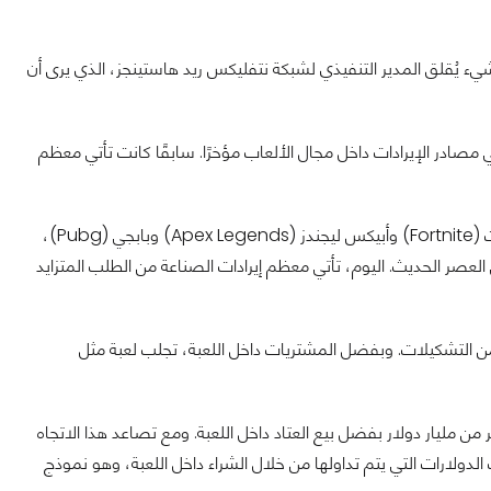
يء يُقلق المدير التنفيذي لشبكة نتفليكس ريد هاستينجز، الذي يرى أن
 مصادر الإيرادات داخل مجال الألعاب مؤخرًا. سابقًا كانت تأتي معظم
شهدت السنوات الأخيرة نموًا متزايدًا في ألعاب الفيديو المجانية على الإنترنت، مثل فورتنايت (Fortnite) وأبيكس ليجندز (Apex Legends) وبابجي (Pubg)،
 العصر الحديث. اليوم، تأتي معظم إيرادات الصناعة من الطلب المتزايد
ن التشكيلات. وبفضل المشتريات داخل اللعبة، تجلب لعبة مثل
2، جاء أكثر من مليار دولار بفضل بيع العتاد داخل اللعبة. ومع تصاعد هذا الاتجاه
ف الدولارات التي يتم تداولها من خلال الشراء داخل اللعبة، وهو نموذج