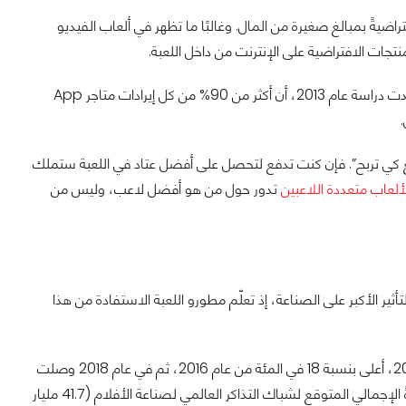
اضيةً بمبالغ صغيرة من المال. وغالبًا ما تظهر في ألعاب الفيديو
نتجات الافتراضية على الإنترنت من داخل اللعبة.
وتشتهر هذه المعاملات أكثر في ألعاب الهواتف، مثل "كاندي كراش" و"صراع العشائر"، ووجدت دراسة عام 2013، أن أكثر من 90% من كل إيرادات متاجر App
ادفع كي تربح”. فإن كنت تدفع لتحصل على أفضل عتاد في اللعبة ستملك
لألعاب متعددة اللاعبين
تدور حول من هو أفضل لاعب، وليس من
تأثير الأكبر على الصناعة، إذ تعلّم مطورو اللعبة الاستفادة من هذا
، في عام 2017، أعلى بنسبة 18 في المئة من عام 2016، ثم في عام 2018 وصلت
، بزيادة 18 في المئة عن العام السابق. متجاوزةً الإجمالي المتوقع لشباك التذاكر العالمي لصناعة الأفلام (41.7 مليار