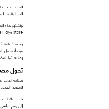
المعاملات التجار
المجانية، مما يع
store وGoogle Play جاءت من المعاملات التجارية المصغرة داخل ألعاب مجانية التحميل.
وبصفة عامة، يُش
فرصةً أفضل للف
يمكنه شراء أفضل
تحول مصاد
صناعة ألعاب الفي
المصدر الجديد لل
بلغت عائدات صنا
إلى رقم قياسي