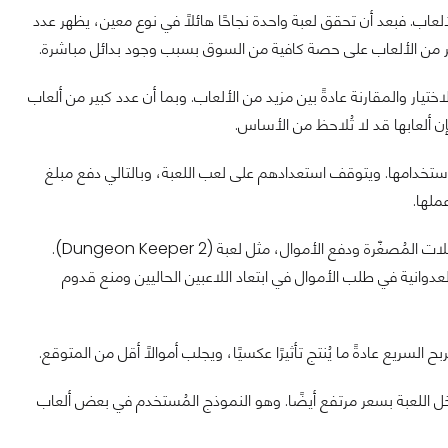
عاب. فبعد أن تحقق لعبة واحدة نجاحًا هائلًا في نوع معين، يظهر عدد
ير من الألعاب على حصة كافية من السوق بسبب وجود بدائل مباشرة.
تيار والمقارنة عادةً بين مزيد من الألعاب. وبما أن عدد كبير من ألعاب
ن ألعابها قد لا تُلاحظ من الأساس.
استخدامها. ويتوقف استعدادهم على لعب اللعبة، وبالتالي دفع مبلغ
ملها.
لكن التأثير السلبي أنه في بعض الألعاب يكون التقدم في اللعبة مستحيل عمليًا بدون المعاملات المُصغّرة ودفع الأموال، مثل لعبة (Dungeon Keeper 2).
دوانية في طلب الأموال في ابتعاد اللاعبين الحاليين ومنع قدوم
السريع عادةً ما يُنتج تأثيرًا عكسيًا، ويجلب أموالًا أقل من المتوقع.
خل اللعبة بسعر مرتفع أيضًا. وهو النموذج المُستخدم في بعض ألعاب