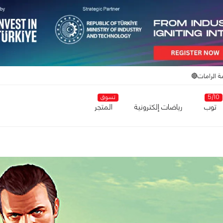
ة الرامات🔴
5/10
تسوق
توب
رياضات إلكترونية
المتجر