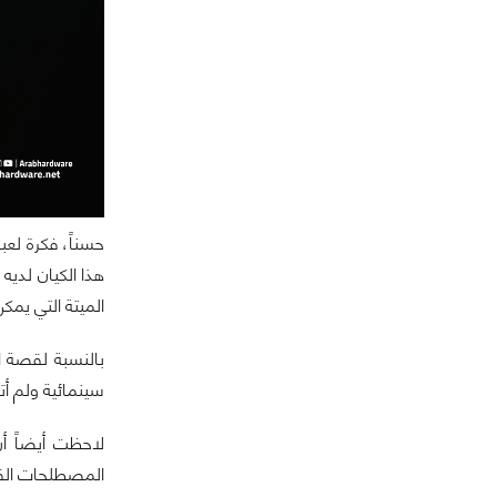
هذا الكيان لديه
الميتة التي يمك
سينمائية ولم أت
لاحظت أيضاً أن
المصطلحات القد