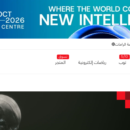
ة الرامات🔴
5/10
تسوق
توب
رياضات إلكترونية
المتجر