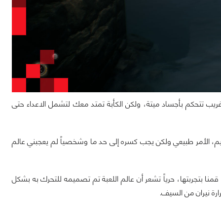
ارة عن كائن غريب تتحكم بأجساد ميتة، ولكن الكأبة تمتد معك لتشمل الاعداء حتى
جحيم، الأمر طبيعي ولكن يجب كسره إلى حد ما وشخصياً لم يعجبني عالم
ة شبه ميت ولا يوجد أي تفاعل يذكر، أول على الأقل في النسخة الـ Demo التي قمنا بتجربتها، حرياً تشعر أن عالم اللعبة تم تصميمه للتحرك به بشكل
رة نيران من السيف.