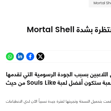
لكثير من اللاعبين بسبب الجودة الرسومية التي تقدمها
اللعبة في العروض الدعائية لدرجة أن البعض قال أن هذه اللعبة ستكون أفضل لعبة Souls Like من حيث
يق المطور بتوفير نسخة Demo من لعبة Mortal Shell وبالفعل قمت بتحميل النسخة وتجربتها لفترة جيدة نسبياً الآن لدي الانطباعات