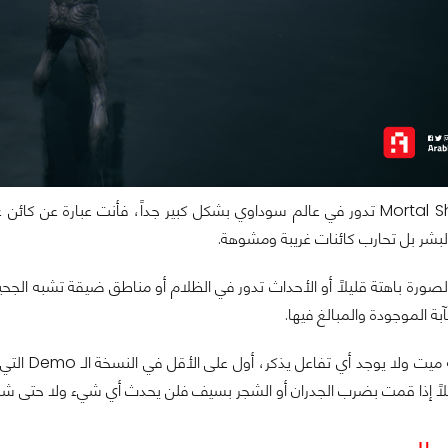
أحداث لعبة Mortal Shell تدور في عالم سوداوي بشكل كبير جداً، فأنت عب
لبشر بل تحارب كائنات غريبة ومشوهة.
الصورة باهتة قليلاً أو الأحداث تدور في الظلام أو مناطق ضيقة تشبه ال
بة الموجودة والمبالغ فيها.
عالم اللعب
لاً إذا قمت بضرب الجدران أو الشجر بسيف فلن يحدث أي شيء ولا حتى شرا