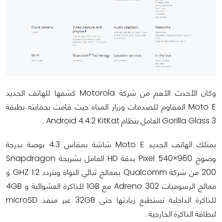
وكان الأحدث الأهم من شركة Motorola كشفها للهاتف الجديد
Moto E المقاوم للصدمات ورزاز المياه حيث قامت بحمايته بطبقة
Gorilla Glass 3 العامل بنظام Android 4.4.2 KitKat .
يمتلك الهاتف الجديد Moto E شاشة بمقاس 4.3 بوصة بدرجة
وضوح Pixel 540×960 بدقة HD العامل بشريحة Snapdragon
200 من شركة Qualcomm بمعالج ثنائي النواة وبتردد 1.2 GHZ و
معالج الرسوميات Adreno 302 مع 1GB للذاكرة العشوائية و 4GB
للذاكرة الداخلية تستطيع زيادتها حتى 32GB عبر منفذ microSD
لبطاقة الذاكرة الخارجية .