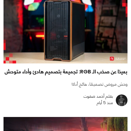
بعيدًا عن صخب الـ RGB: تجميعة بتصميم هادئ وأداء متوحش
وحش مروض تصميمًا، هائج أداءً!
بقلم أحمد صفوت
منذ 5 أيام