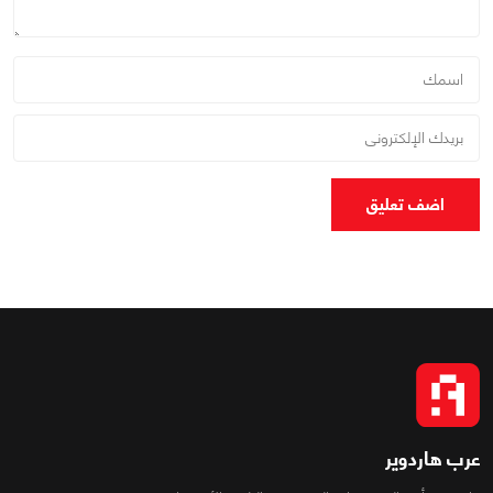
اضف تعليق
عرب هاردوير