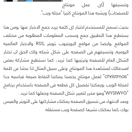
وتنسيقها (اى عمل مونتاج
للصفحات) ويشبه هذا المونتاج كثيرا "مجلة ويب".
بحيث تسمح للمستخدم اختيار اى كلمه يريد جمع الاخبار عنها ,ومن هنا
يستطيع هذا التطبيق جمع وسحب المعلومات المطلوبه من مختلف
المواقع ,وايضا من مواقع اليويتيوب ,تويتر ,RSS والاخبار العالميه
اليوميه, وتنسيقهم فى الصفحه على شكل شبكه ولك الحق ان تختار
الشكل العام للصفحه وترتيبها كما تريد، كما تستطيع مشاركة بعض
اصدقائك لمشاهدة هذا المونتاج. وعلى سبيل المثال اذا بحثنا عن كلمة
"christmas" لعمل مونتاج يخصنا ,يمكننا التقاط صيغة قياسيه جدا
لمجلة الويب ,ويمكننا تفصيل كل قطعه فى الصفحه باستخدام برنامج
"WYSIWYG"وهو محرر لتغيير شكل الصفحه وجعلها كما تريد .
وبعد الانتهاء من تنسيق الصفحه يمكنك مشاركتها على التويتر والفيس
بوك ,كما يمكنك نشرها كصفحة ويب مستقله.