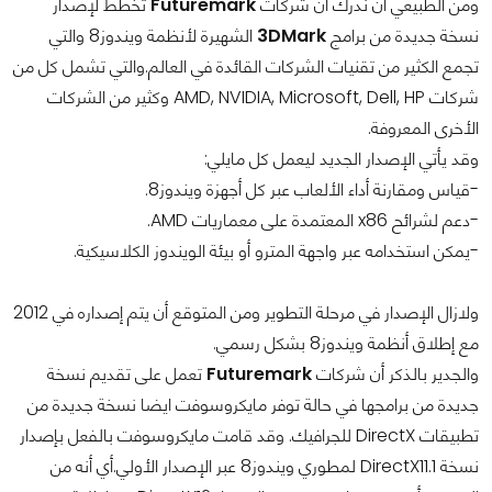
ومن الطبيعي أن ندرك أن شركات
Futuremark
تخطط لإصدار
نسخة جديدة من برامج
3DMark
الشهيرة لأنظمة ويندوز8 والتي
تجمع الكثير من تقنيات الشركات القائدة في العالم.والتي تشمل كل من
شركات AMD, NVIDIA, Microsoft, Dell, HP وكثير من الشركات
الأخرى المعروفة.
وقد يأتي الإصدار الجديد ليعمل كل مايلي:
-قياس ومقارنة أداء الألعاب عبر كل أجهزة ويندوز8.
-دعم لشرائح x86 المعتمدة على معماريات AMD.
-يمكن استخدامه عبر واجهة المترو أو بيئة الويندوز الكلاسيكية.
ولازال الإصدار في مرحلة التطوير ومن المتوقع أن يتم إصداره في 2012
مع إطلاق أنظمة ويندوز8 بشكل رسمي.
والجدير بالذكر أن شركات
Futuremark
تعمل على تقديم نسخة
جديدة من برامجها في حالة توفر مايكروسوفت ايضا نسخة جديدة من
تطبيقات DirectX للجرافيك. وقد قامت مايكروسوفت بالفعل بإصدار
نسخة DirectX11.1 لمطوري ويندوز8 عبر الإصدار الأولي.أي أنه من