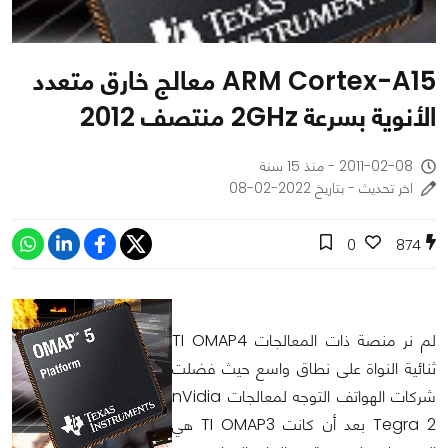
ARM Cortex-A15 معالج خارق متعدد
الأنوية بسرعة 2GHz منتصف 2012
2011-02-08 - منذ 15 سنة
اخر تحديث - بتاريخ 2022-02-08
0
874
لم نر منصة ذات المعالجات TI OMAP4
ثنائية النواة على نطاق واسع حيث فضلت
شركات الهواتف التوجه لمعالجات nVidia
Tegra 2 بعد أن كانت TI OMAP3 هي