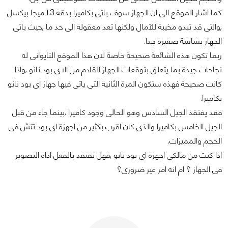
كما اشار الموقع الى ان الجهاز سوف ياتى بكاميرا بدقة 1.3 ميجا بيكسل
,والتى قد تبدو مخيبة للآمال ولكنها تعد معقولة الى حد ما ,حيث ياتى
الجهاز بشاشة صغيرة جدا.
ربما تكون هذه الشائعة صحيحة خاصة لان هذا الموقع التايوانى له
نجاحات جيدة بما يتعلق بتوقعات الجهاز القادم من الاى بود نانو ,واذا
كانت صحيحة فهذه ستكون المرة الثانية التى ياتى فيها جهاز اى بود نانو
بكاميرا.
فقد يفتقد الجيل السادس وهو الحالى وجود كاميرا ,بينما جاء من قبل
الجيل الخامس بكاميرا والذى كان اقرب بكثير من اجهزة اى بود تتش فى
الحجم والمميزات.
اذا كنت من مالكى اجهزة اى بود نانو ,فهل تفتقد بالفعل اداة التصوير
فى الجهاز ؟ ام انه امر غير ضرورى؟