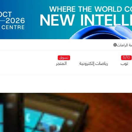
ة الرامات🔴
5/10
تسوق
توب
رياضات إلكترونية
المتجر