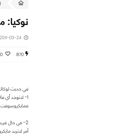
ا
نوكيا: 
2011-03-24 - منذ 15 سنة
0
870
في حديث لوكالة 
1- لاتوجد أي فائدة إستراتجية من هذه الخطوة لمايكروسفت
فمايكروسوفت حص
2- في حال قرر
أمر لاتريد ماي