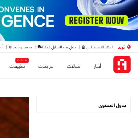
ترند
الذكاء الاصطناعي 🤖
دليل بناء المنازل الذكية🛖
صيف وتبريد ❄️
أزم
مُحدّث
أخبار
مقالات
مراجعات
تطبيقات
جدول المحتوى