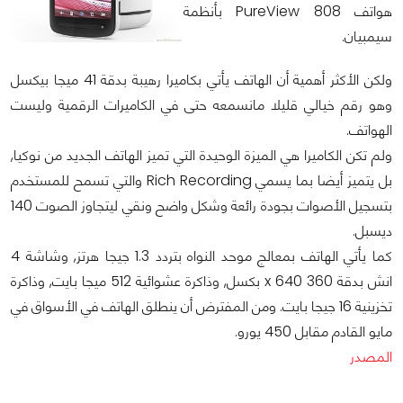
هواتف 808 PureView بأنظمة
سيمبيان.
ولكن الأكثر أهمية أن الهاتف يأتي بكاميرا رهيبة بدقة 41 ميجا بيكسل
وهو رقم خيالي قليلا مانسمعه حتى في الكاميرات الرقمية وليست
الهواتف.
ولم تكن الكاميرا هي الميزة الوحيدة التي تميز الهاتف الجديد من نوكيا,
بل يتميز أيضا بما يسمي Rich Recording والتي تسمح للمستخدم
بتسجيل الأصوات بجودة رائعة وشكل واضح ونقي ليتجاوز الصوت 140
ديسبل.
كما يأتي الهاتف بمعالج موحد النواه بتردد 1.3 جيجا هرتز, وشاشة 4
انش بدقة 360 x 640 بكسل, وذاكرة عشوائية 512 ميجا بايت, وذاكرة
تخزينية 16 جيجا بايت. ومن المفترض أن ينطلق الهاتف في الأسواق في
مايو القادم مقابل 450 يورو.
المصدر