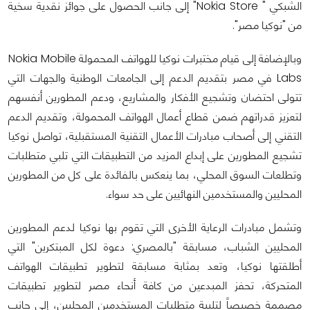
الشبكي " Nokia Store" إلى جانب الحصول على جوائز نقدية سخية
من "نوكيا مصر".
وبالإضافة إلى قيام مختبرات نوكيا للهواتف المحمولة Nokia Mobile
Labs في مصر بتقديم الدعم إلى الجامعات الوطنية والجهات التي
تتولى احتضان وتشجيع الأفكار والمشاريع، ودعم المطورين أنفسهم
لتعزيز قدراتهم ضمن قطاع أعمال الهواتف المحمولة، وتقديم الدعم
التقني إلى أصحاب مبادرات الأعمال التقنية المستقبلية، تواصل نوكيا
تشجيع المطورين على إبداع المزيد من التطبيقات التي تلبي متطلبات
وتطلعات السوق المحلي، بما ينعكس بالفائدة على كل من المطورين
المحليين والمستخدمين النهائيين على حد سواء.
وتشمل مبادرات الرعاية الأخرى التي تقوم بها نوكيا لدعم المطورين
المحليين الشباب، مسابقة "بالمصري: دعوة لكل المبتكرين" التي
أطلقتها نوكيا، وتعد بمثابة مسابقة لتطوير تطبيقات الهواتف
المتحركة، تحفز المبدعين من كافة أنحاء مصر لتطوير تطبيقات
مصممة خصيصاً لتلبية متطلبات المستخدمين المحليين، إلى جانب