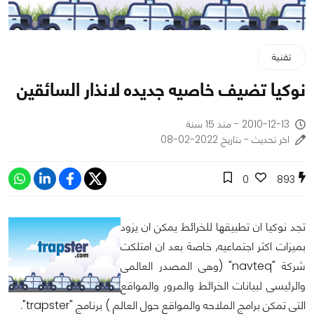
تقنية
نوكيا تضيف خاصيه جديده لانذار السائقين
2010-12-13 - منذ 15 سنة
اخر تحديث - بتاريخ 2022-02-08
0
893
تجد نوكيا ان تطبيقها للخرائط يمكن ان يزود
بميزات اكثر اجتماعيه, خاصة بعد ان امتلكت
شركة "navteq" (وهى المصدر العالمى
والرئيسى لبيانات الخرائط والمرور والمواقع
التى تمكن برامج الملاحه والمواقع حول العالم ) برنامج "trapster".