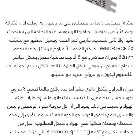
عشاق جيجبايت دائما ما يحصلون على ما يرغبون به, وذلك لأن الشركة
تهتم كثيراً في تفاصيل بطاقتها الرسومية. هذه البطاقة التي سنتحدث
عنها أولاً تأتي بتصميم خارجي كبير الحجم وجميل المظهر مع مشتت
WINDFORCE 3X الضخم القادم بـ 3 مراوح تبريد كل واحدة بحجم
82mm بدوران معاكس, مع 6 أنابيب نحاسية تتصل بشكل مباشر
بسطح المعالج الرسومي لتنقل الحرارة الناتجه بشكل سريع نحو زعانف
الألمنيوم ليكون دور مرواح التبريد هو تشتيتها.
دوران المراوح بشكل دائري يعتبر أمر جيد ولكن حالما تصبح 3 مراوح
تدور بنفس الاتجاه فإن ذلك يسبب ما يطلق عليه بإضطراب حركة
الهواء والسبب في ذلك يعود إلى أن كل مروحة سواء الوسطى واليمن
واليسرى تدفع بتدفق الهواء نحو الجهة المعاكسة مما يؤدي إلى هذه
المشكلة وفقدان فعالية ضخ الهواء بالشكل المطلوب. الحل من
جيجابايت كان مع تقنية
Alternate Spinning
التي عززت وحسنت