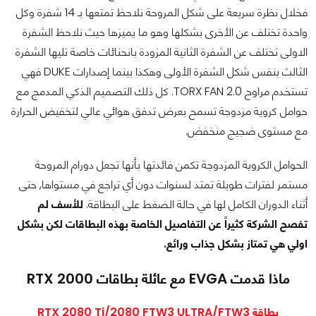
فخلال نظرة سريعة على شكل المروحة نلاحظ تمتعها بـ 14 شفرة وكل
واحدة تختلف عن الأخرى بشكلها وهو ما يميزها حيث نلاحظ الشفرة
الاولى تختلف عن الشفرة الثانية المزودة بانحنائات خاصة تليها الشفرة
الثالث بنفس شكل الشفرة الأولى وهكذا بينما إصدارات DUKE فهي
تستخدم مراوح TORX FAN 2.0. كل ذلك التصميم الذكي المدمج مع
حوامل كروية مزدوجة تسمح بعرض تدفق هوائي عالي لتخفيض الحرارة
مع مستوى ضجيج منخفض.
الحوامل الكروية المزدوجة تكمن فائدتها بأنها تجعل دورام المروحة
مستمر لفترات طويلة تمتد لسنوات دون أي تراجع في مستواها, حتى
أثناء الدوران الكامل لها في حالة الضغط على البطاقة.
للأسف لم
تفصح الشركة كثيراً عن التفاصيل الخاصة بهذه البطاقات لكن بشكل
اولي هي تمتاز بشكل جذاب ورائع.
ماذا قدمت EVGA مع عائلة بطاقات RTX 2000
بطاقة RTX 2080 Ti/2080 FTW3 ULTRA/FTW3