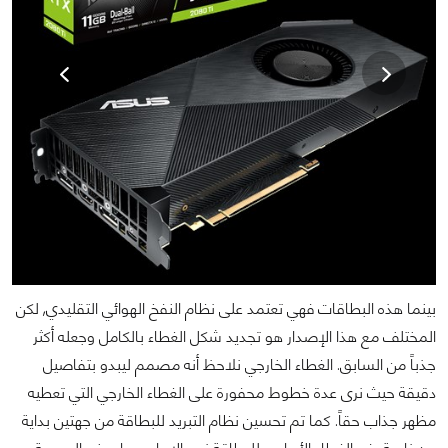
بينما هذه البطاقات فهي تعتمد على نظام النفخ الهوائي التقليدي, لكن
المختلف مع هذا الإصدار هو تجديد شكل الغطاء بالكامل وجعله أكثر
جذباً من السابق. الغطاء الخارجي نلاحظ أنه مصمم ليبدو بتفاصيل
دقيقة حيث نرى عدة خطوط محفورة على الغطاء الخارجي التي تعطيه
مظهر جذاب حقاً. كما تم تحسين نظام التبريد للبطاقة من جهتين بداية