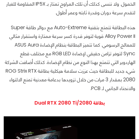
الخمول. ولا ننسى كذلك أن تلك المراوح تمتاز بـ IP5X المقاومة للغبار
لتقدم سرعة دوران وقدرة ثابته وعمر أطول.
هذه البطاقة تتمتع بتقنية Auto-Extreme مع دوائر طاقة Super
Alloy Power II قوية لتوفر قدرة كسر سرعة ممتازة واستقرار مثالي
للمعالج الرسومي. كما تتميز البطاقة بنظام الإضاءة ASUS Aura
Sync لتوفر تزامن حقيقي لإضاءة RGB LED مع مختلف قطع
الهاردوير التي تتمتع بهذا النوع من نظام الإضاءة. كذلك أضافت الشركة
شيء جديد للبطاقة
حيث عززت سلامة هيكلية بطاقة ROG Strix RTX
2080 بمقدار 3 مرات من خلال تزويدها بدعامة معدنية تمنع الالتواء
والانحناء الجانبي لـ PCB.
بطاقة Dual RTX 2080 Ti/2080