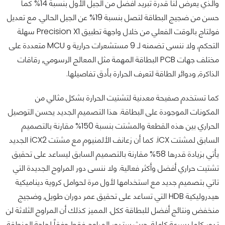
والذي يعرض لنا قدرة تبريد أفضل من الجيل الأول بنسبة 14% كما
حسن من ضجيج البطاقة لتصل بنسبة 19% عن الجيل الحالي. مع تعديل
فولتاج بالوقت الفعلي من خلال واجهة تطبيق Precision X1 سهلة
التحكم, ولا ننسى تضمنه لـ 9 مستشعرات حرارية و MCU متعددة على
مختلف جهات PCB البطاقة المهمة مثل المعالج الرسومي, رقاقات
الذاكرة, ودوائر الطاقة لتعرف الحرارة بأدق تفاصيلها.
كما تستخدم صفيحة معدنية لتشتيت الحرارة بشكل مثالي من
المكونات الموجودة على البطاقة. هذا التصميم الجديد يحسن التوصيل
الحراري بين هذه القطعة والمشتت بنسبة 150% مقارنة بالتصميم
السابق لمشتت iCX. كما أن زعانف الألمنيوم مع مشتت iCX2 الجديد
يأتي بزيادة قدرها 58% مقارنة بالتصميم السابق ليساعد على تحقيق
تشتيت حراري أفضل وأكثر فعالية. ولا ننسى دور المراوح الجديدة التي
تاتي بتصميم جديد مع استخدامها لأول مرة لحوامل كروية
ديناميكية
هيدروليكية
HDB التي تساعد على تحقيق عمر دوران طويل, وضجيج
منخفض ونتائج أفضل للبطاقة ككل. المميز كذلك أن المراوح الثلاثة لن
تدور كلها بسرعة كاملة, حيث ستدور المراوح فقط وفقاً لحاجة المنطقة