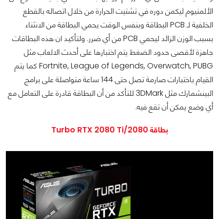
الألمنيوم ليكمن دوره في تشتيت الحرارة من خلال اتصاله بالقطع
الخلفية لـ PCB البطاقة وبنفس الوقت يحمي البطاقة من الانثناء
بسبب الوزن الزائد ليحمي PCB من أي ضرر. ولتأكيد ان هذه البطاقات
جاهزة لأقصى حدود الضغط يتم اختبارها على أحدث الالعاب مثل
Fortnite, League of Legends, Overwatch, PUBG كما يتم
القيام باختبارات صارمة تصل حتى 144 ساعة متواصلة على برامج
البينشمارك مثل 3DMark للتأكد من أن البطاقة قادرة على التعامل مع
أي وضع يمكن أن تقع فيه.
بطاقة Turbo RTX 2080 Ti/2080