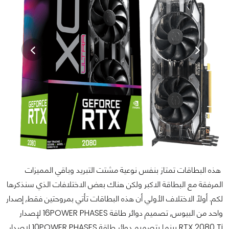
هذه البطاقات تمتاز بنفس نوعية مشتت التبريد وباقي المميزات
المرفقة مع البطاقة الاكبر ولكن هناك بعض الاختلافات الذي سنذكرها
لكم. أولاً الاختلاف الأولي أن هذه البطاقات تأتي بمروحتين فقط, إصدار
واحد من البيوس, تصميم دوائر طاقة 16POWER PHASES لإصدار
RTX 2080 Ti بينما بتصميم دوائر طاقة 10POWER PHASES لإصدار