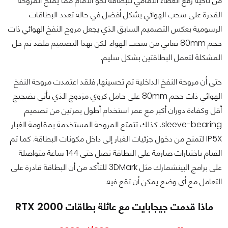
من ناحية رفع الغطاء الأمامي للبطاقة نحو الامام مما يمنح المروحة
القدرة على سحب الهوائي بشكل أفضل في حالة تعدد البطاقات
الرسومية بعكس التصميم السابق الذي يجعل مروح النفخ الهوائي ذات
حجم 80mm تعاني من سحب الهواء. لكن بهذا التصميم فلقد تم حل
المشكلة لتعمل البطاقتين بشكل سليم.
حتى أن مروحة النفخ الداخلية تم تحسينها, فلقد اعتمدت مروحة النفخ
الهوائي ذات حجم 80mm على حامل كروي مزدوج الذي يأتي بضجيج
أقل وكفاءة دوران أكبر مع عمر استخدام أطول بمرتين من تصميم
sleeve-bearing. كذلك تتمتع المروحة المستخدمة بمقاومة الغبار
IP5X لتمنح من دخول جزئيات الغبار إلى داخل مكونات البطاقة. كما تم
القيام باختبارات صارمة على البطاقة تصل حتى 144 ساعة متواصلة
على برامج البينشمارك مثل 3DMark للتأكد من أن البطاقة قادرة على
التعامل مع أي وضع يمكن أن تقع فيه.
ماذا قدمت جيجابايت مع عائلة بطاقات RTX 2000