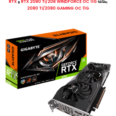
بطاقة
RTX 2080 Ti/208 WINDFORCE OC 11G
و
RTX
2080 Ti/2080 GAMING OC 11G