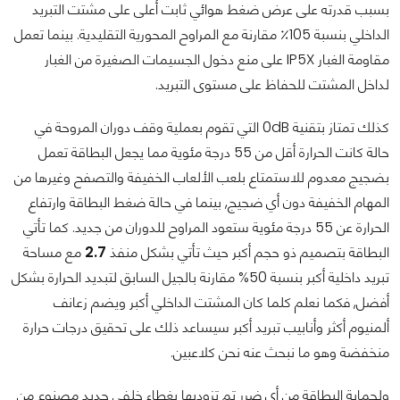
بسبب قدرته على عرض ضغط هوائي ثابت أعلى على مشتت التبريد
الداخلي بنسبة 105٪ مقارنة مع المراوح المحورية التقليدية. بينما تعمل
مقاومة الغبار IP5X على منع دخول الجسيمات الصغيرة من الغبار
لداخل المشتت للحفاظ على مستوى التبريد.
كذلك تمتاز بتقنية 0dB التي تقوم بعملية وقف دوران المروحة في
حالة كانت الحرارة أقل من 55 درجة مئوية مما يجعل البطاقة تعمل
بضجيج معدوم للاستمتاع بلعب الألعاب الخفيفة والتصفح وغيرها من
المهام الخفيفة دون أي ضجيج, بينما في حالة ضغط البطاقة وارتفاع
الحرارة عن 55 درجة مئوية ستعود المراوح للدوران من جديد. كما تأتي
البطاقة بتصميم ذو حجم أكبر حيث تأتي بشكل منفذ
2.7
مع مساحة
تبريد داخلية أكبر بنسبة 50% مقارنة بالجيل السابق لتبديد الحرارة بشكل
أفضل, فكما نعلم كلما كان المشتت الداخلي أكبر ويضم زعانف
ألمنيوم أكثر وأنابيب تبريد أكبر سيساعد ذلك على تحقيق درجات حرارة
منخفضة وهو ما نبحث عنه نحن كلاعبين.
ولحماية البطاقة من أي ضرر تم تزوديها بغطاء خلفي جديد مصنوع من