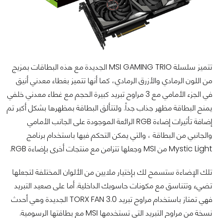
تتميز سلسلة MSI GAMING TRIO الجديدة مع هذه البطاقات بمزيج
من اللون الرمادي والأزرق الرمادي، كما أنها تتميز بغطاء معدني أنيق
في الجزء الأمامي مع 3 مراوح تبريد كبيرة الحجم مع غطاء معدني خلفي
يمنح البطاقة مظهر جذاب جداً. ولتتألق البطاقة بمظهرها بشكل أكبر تم
إضافة تأثيرات إضاءة RGB الرائعة الموجودة على الجانب الأمامي
والجانبي من البطاقة ، والتي يمكن التحكم فيها باستخدام برنامج
Mystic Light من MSI وجعلها تتزامن مع منتجات أخرى بإضاءة RGB.
تلك الإضاءة ستسمح لك بإختيار ملايين من الألوان المختلفة لتجعلها
تضيء وتتناسق مع مكونات حاسوبك الداخلية. أما على صعيد التبريد
فهي تمتاز باستخدام مراوح تبريد TORX FAN 3.0 الجديدة وهي أحدث
نسخة من مراوح التبريد التي تستخدمها MSI مع بطاقتها الرسومية.