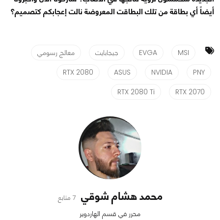
أيضاً أي بطاقة من تلك البطاقت المعروضة نالت إعجابكم كتصميم؟
MSI
EVGA
جيجابايت
معالج رسومي
RTX 2080
ASUS
NVIDIA
PNY
RTX 2080 Ti
RTX 2070
محمد هشام شوقي
7 متابع
محرر في قسم الهاردوير