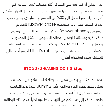
الذي يمكن أن تمارسه على البطاقة أثناء عمليات كسر السرعة. تم
تحسين تصميم الأنابيب الحرارية لتعزز قدرتها على توصيل الحرارة بشكل
أكثر فعالية بنسبة تصل الى 30% عن التصميم التقليدي. وعلى صعيد
الدوائر الطاقة فهي تاتي بتصميم 13power phase للمعالج
الرسومي و 3power phase للذاكرة مما تمنح المعالج الرسومي
طاقة نقية ومستقرة ليعمل المعالج الرسومي بالشكل المطلوب,
ويجعل رقاقات MOSFET تحت درجات حرارة منخفضة, مع استخدام
مكثفات وخناقات عالية الجودة من
Ultra Durable
لتوفير أداء مثالي
للبطاقة وعمر استخدام أطول.
بطاقة RTX 2070 GAMING OC 11G
هذه البطاقة تاتي بنفس مميزات البطاقة السابقة ولكن الاختلاف
يمكن فقط بحجم المروحة الذي يأتي بـ 80mm بينما عدد الأنابيب
النحاسية سيكون 4 أنابيب نحاسية فقط والسبب في ذلك هو عدم
حاجة البطاقة إلى هذا الكم من أنابيب النحاسية نظراً لعدم إنتاج البطاقة