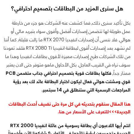
هل سنرى المزيد من البطاقات بتصميم احترافي؟
بكل تأكيد سنرى ذلك, فما كشفت عنه الشركات هو جزء من خارطة
عمل طويلة لها تتضمن إصدارات أفضل وأقوى سواء بتبريد مائي أو
هوائي. فلا ننسى أن إصدارات انفيديا RTX 2070 ما زالت قليلة, كما أننا
لم نشهد بعد إصدارات أقوى لبطاقة انفيديا RTX 2080 Ti فلقد تعودنا
من تلك الشركات طرح إصدارات مميزة لأقوى بطاقات انفيديا وهذا ما
سوف نراه في القريب العاجل. بكل الأحاول ماهو متوفر حتى الان يعتبر
ممتاز جداً,
فكلها بطاقات قوية بتصميم احترافي جذاب متضمن PCB
قوي ومشتت هوائي فعال ليكون اختيار البطاقة عائد لك بعد رؤية
المراجعات الرسمية التي ستنطلق في 14 سبتمبر.
هذا المقال سنقوم بتحديثه في كل مرة حتى نضيف أحدث البطاقات
الجديدة>>>
للتعرف على الأسعار من هنا.
انتم أيها اللاعبون أي بطاقة رسومية من عائلة انفيديا RTX 2000
الجديدة متحمسون لرؤية نتائجها في الألعاب؟ شاركونا الأن وأخبروناً