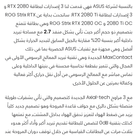
بالنسبة لشركة ASUS فهي قدمت لنا 3 إصدارات لبطاقة RTX 2080 و
3 إصدارات لبطاقة RTX 2080 Ti. ساتحدث بداية عن ROG Strix RTX
2080 Ti OC و ROG Strix RTX 2080 OC وهي بطاقة تتمتع
بتصميم ذو حجم أكبر حيث تأتي بشكل منفذ
2.7
مع مساحة تبريد
داخلية أكبر بنسبة 20% مقارنة بالجيل السابق لتبديد الحرارة بشكل
أفضل وهي مجهزة مع تقنيات ASUS الحصرية بما في ذلك
MaxContact الجديدة وهي تقنية تبريد المعالج الرسومي الأولى في
المجال والتي تتميز بقطعة نحاسية محسنة في بنيتها الداخلية وعلى
تماس مباشر مع المعالج الرسومي من أجل نقل حراري أكثر فعالية
وكفائة بمرتين عن الحلول الأخرى.
مع 3 مراوح Axial-tech
الجديدة كتصميم والتي تأتي بشفرات طويلة
متصلة بشكل دائري مع حواف قاعدة المروحة وهو تصميم جديد كلياً
يزيد من ضغط الهواء لتعزيز تدفق الهواء بداخل المشتت, مع تمتعها
كذلك
بتقنية 0dB لتضمن للبطاقة تقديم تبريد أكبر وأداء أكثر هدوء
بثلاث مرات عن البطاقات القياسية من خلال توقف دوران المروحة عند