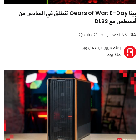
بيتا Gears of War: E-Day تنطلق في السادس من
أغسطس مع DLSS
NVIDIA تعود إلى QuakeCon
بقلم فريق عرب هاردوير
منذ يوم