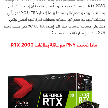
RTX 2080. ولتمنحك خيارات تبريد أفضل نلاحظ أن إصدار XC يأتي
بمشتت تبريد ذو حجم أقل سماكة بينما إصدار XC ULTRA فهو يأتي
بمشتت تبريد ذو حجم أكبر سماكة ليعطيك قدرة تبريد أفضل ولكن
ذلك على حساب المساحة نظراً لأن إصدار XC ULTRA ياتي بحجم منفذ
2.75 بعكس إصدار XC بحجم منفذ 2.
ماذا قدمت PNY مع عائلة بطاقات RTX 2000