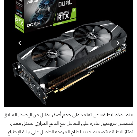
بينما هذه البطاقة هي تعتمد على حجم أصغر بقليل من الإصدار السابق
لتتضمن مروحتين قادرة على التعامل مع الناتج الحراري بشكل ممتاز.
تمتاز البطاقة بتصميم جديد لجناح المروحة الحاصل على براءة الإختراع