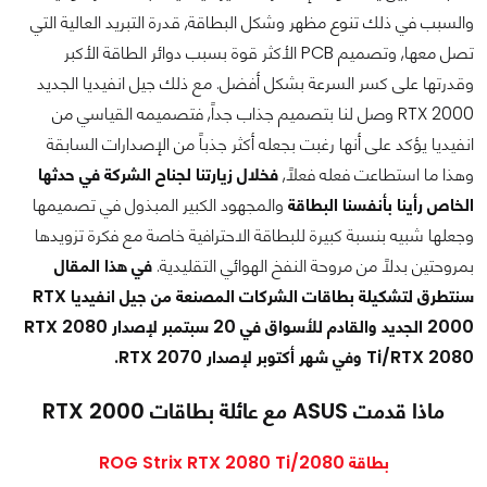
والسبب في ذلك تنوع مظهر وشكل البطاقة, قدرة التبريد العالية التي
تصل معها, وتصميم PCB الأكثر قوة بسبب دوائر الطاقة الأكبر
وقدرتها على كسر السرعة بشكل أفضل. مع ذلك جيل انفيديا الجديد
RTX 2000 وصل لنا بتصميم جذاب جداً, فتصميمه القياسي من
انفيديا يؤكد على أنها رغبت بجعله أكثر جذباً من الإصدارات السابقة
وهذا ما استطاعت فعله فعلاً,
فخلال زيارتنا لجناح الشركة في حدثها
الخاص رأينا بأنفسنا البطاقة
والمجهود الكبير المبذول في تصميمها
وجعلها شبيه بنسبة كبيرة للبطاقة الاحترافية خاصة مع فكرة تزويدها
بمروحتين بدلاً من مروحة النفخ الهوائي التقليدية.
في هذا المقال
سنتطرق لتشكيلة بطاقات الشركات المصنعة من جيل انفيديا RTX
2000 الجديد والقادم للأسواق في 20 سبتمبر لإصدار RTX 2080
Ti/RTX 2080 وفي شهر أكتوبر لإصدار RTX 2070.
ماذا قدمت ASUS مع عائلة بطاقات RTX 2000
بطاقة ROG Strix RTX 2080 Ti/2080