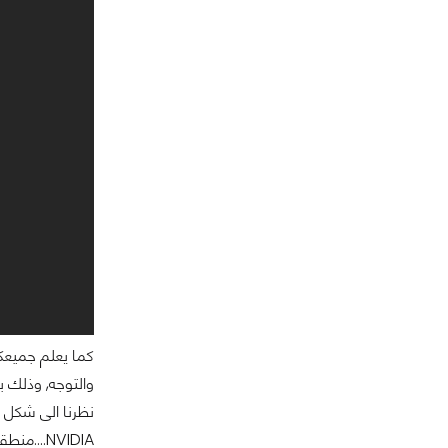
نظرنا الى شكل ا
NVIDIA....منطقيا هذا امر طبيعي خاصة انه يعتبر التجربة الأولى للشركة في هكذا توجه....(يمكنك الإطلاع اكثر على جهاز الألعاب SHIELD في مقال بعنوان: