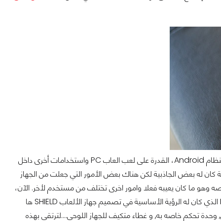
كان لا بد من ملاحظة بعض نقاط الضعف التي اتت مع جهاز الألعاب SHIELD الذي اتى لنا بنظام Android، القدرة على لعب العاب PC واستخدامات أخرى داخل
ان له بعض الجاذبية لكن هناك بعض الأمور التي جعلت من الجهاز
 وهو ما كان يعيبه فعلا وامور اخرى تختلف من مستخدم لأخر. الآن،
لإدراج بعض من قابلية التنقل وتحسين المنتج ليرتقي الى طموح المدير التنفيذي لـ NVIDIA الذي كان له الرؤية الأساسية في تصميم جهاز الألعاب SHIELD ها
تشكيلتها الجديدة من منصة SHIELD, والتي تمثلت بجهاز SHIELD اللوحي, وحدة تحكم خاصه به, و غطاء متكيف للجهاز اللوحي....لترتقي بهذه