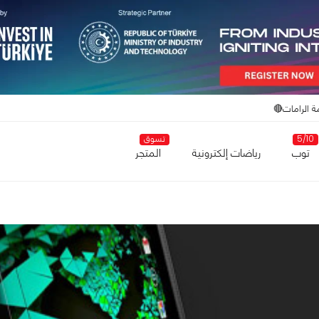
ة الرامات🔴
5/10
تسوق
توب
رياضات إلكترونية
المتجر