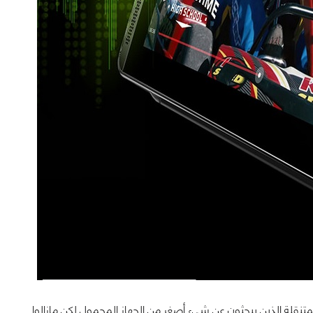
 المتنقلة الذين يبحثون عن شيء أصغر من الجهاز المحمول لكن مازالوا