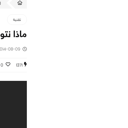
ا
تقنية
ماذا نتوقع من 
2014-08-09 - منذ 11 س
0
1371