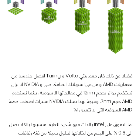
فضلا عن ذلك فان معماريتي Volta و Turing افضل هندسيا من
معماريات AMD واقل في استهلاك الطاقة، حتي و NVIDIA لا تزال
تستخدم دوائر بحجم 12nm في معالجاتها الرسومية، بينما تستخدم
AMD حجم 7nm.
ونتيجة لهذا تمتلك NVIDIA عشرات اضعاف حصة
AMD السوقية التي لا تتعدي 1%.
اما التفوق علي Intel بالذات فهو شديد للغاية، فنسبتها بالكاد تصل
الي 0.5 % علي الرغم من امتلاكها لحلول حديثة من فئة رقاقات