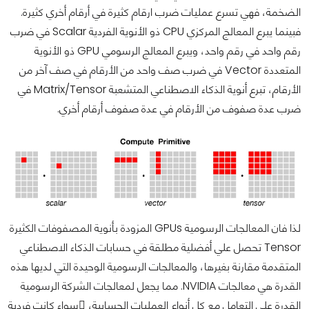
الضخمة، فهي تسرع عمليات ضرب ارقام كثيرة في أرقام أخري كثيرة.
فبينما يبرع المعالج المركزي CPU ذو الأنوية الفردية Scalar في ضرب
رقم واحد في رقم واحد، ويبرع المعالج الرسومي GPU ذو الأنوية
المتعددة Vector في ضرب صف واحد من الأرقام في صف آخر من
الأرقام، تبرع أنوية الذكاء الاصطناعي المتشعبة Matrix/Tensor في
ضرب عدة صفوف من الأرقام في عدة صفوف أرقام أخري.
لذا فان المعالجات الرسومية GPUs المزودة بأنوية المصفوفات الكثيرة
Tensor تحصل علي أفضلية مطلقة في حسابات الذكاء الاصطناعي
المتقدمة مقارنة بغيرها، والمعالجات الرسومية الوحيدة التي لديها هذه
القدرة هي معالجات NVIDIA. مما يجعل لمعالجات الشركة الرسومية
القدرة علي التعامل مع كل أنواع العمليات الحسابية، ٍسواء كانت فردية