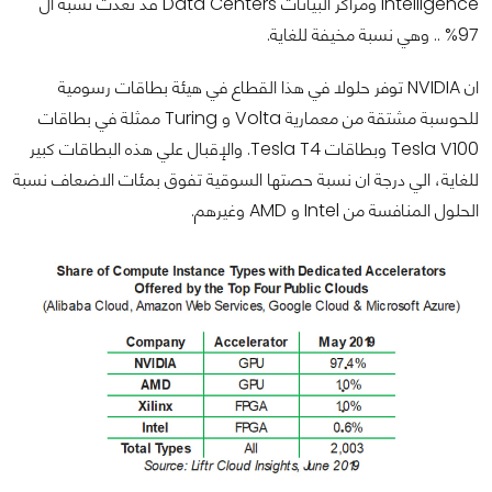
Intelligence ومراكز البيانات Data Centers قد تعدت نسبة ال
97% .. وهي نسبة مخيفة للغاية.
ان NVIDIA توفر حلولا في هذا القطاع في هيئة بطاقات رسومية
للحوسبة مشتقة من معمارية Volta و Turing ممثلة في بطاقات
Tesla V100 وبطاقات Tesla T4. والإقبال علي هذه البطاقات كبير
للغاية، الي درجة ان نسبة حصتها السوقية تفوق بمئات الاضعاف نسبة
الحلول المنافسة من Intel و AMD وغيرهم.