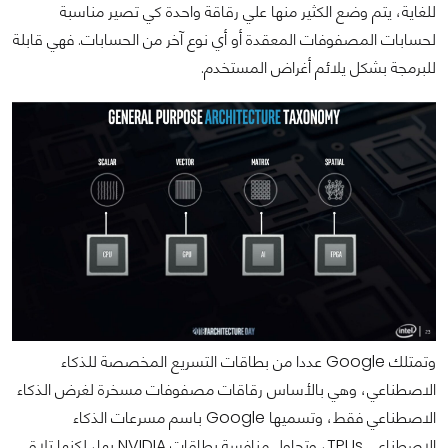
للغاية، يتم وضع الكثير منها علي رقاقة واحدة كي تصير مناسبة
لحسابات المصفوفات المعقدة أو أي نوع آخر من الحسابات. فهي قابلة
للبرمجة بشكل يلائم أغراض المستخدم.
وتمتلك Google عددا من بطاقات التسريع المخصصة للذكاء
الاصطناعي، وهي بالأساس رقاقات مصفوفات مسخرة لغرض الذكاء
الاصطناعي فقط، وتسميها Google باسم مسرعات الذكاء
الاصطناعي TPUs، وتحاول منافسة بطاقات NVIDIA بها، لكنها تلاقي