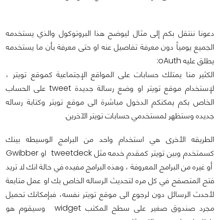
دعونا ننتقل بكم إلى مثال ليوضح هذا البروتوكول والذي يستخدمه
الجميع يومياً دون معرفة تفاصيل عنه او حتى معرفة بأن ما يستخدمه
يطلق عليه oAuth:
الكثير منا يمتلك حسابات على المواقع الإجتماعية كموقع تويتر ،
لإستخدام موقع تويتر او وضع رسالة جديدة tweet على الحساب
الخاص بكم يمكنكم الدخول مباشرة الى موقع تويتر وكتابة رساله
جديده وستظهر لمستخدمي حسابات تويتر الآخرين.
الطريقه الأخرى هي استخدام واحد من البرامج الوسيطه بينك
كسمتخدم وبين تويتر كمقدم خدمه مثل tweetdeck او Gwibber
أو غيره من البرامج المعروفة ، وهذه البرامج مفيده في حالة انك لا تريد
فتح المتصفح في كل مره لتحديث الرساله الخاص بك او عمل متابعة
لأحدث الرسائل دون لرجوع الى موقع تويتر نفسه، فبإمكانك تحميل
مجرد صندوق صغير على سطح المكتب widget وسيقوم هو