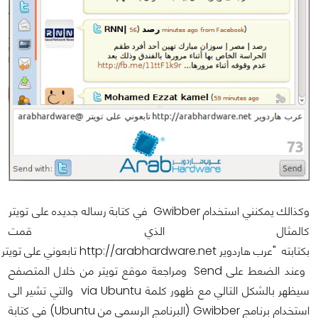
وكذالك يمكنني استخدام Gwibber في كتابة رساله جديده على تويتر
كالمثال الذي قمت
وعند الضعط على Send ومراجعة موقع تويتر من خلال المتصفح
سيظهر بالشكل التالي مع ظهور كلمة via Ubuntu والتي تشير الى
استخدام برنامج Gwibber (البرنامج الرسمي من Ubuntu) في كتابة