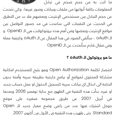
ما اتت به من حجم ضخم في تبادل
المعلومات بكافة أنواعها من ملفات وبيانات وصور غيرها، وكي نتحدث
عن حجم التبادل بين مستخدمي الإنترنت وبعضهم فلا بد من التطرق
في الحديث عن التقنيات التي ساعدت في مد جسور التواصل بين
مواقع الإنترنت وبعضها ومن أهم هذه بروتوكولات هي الـ OpenID و
الـ oAuth ، سألقي الضوء في هذا المقال عن الـ oAuth وكيفية عمله
وفي مقال قادم سأتحدث عن الـ OpenID
ما هو بروتوكول الـ oAuth ؟
احتصار لكلمة Open Authorization وهو يتيح للمستخدم امكانية
مشاركة المحتوى لمواقع أو برامج خارجيه بطريقه سريه وآمنه بدون
الحاجه الى ادخال اي بيانات سريه كتسجيل الدخول او عمل حساب جديد
او غيره. بدأت هذه التقنية في الظهور مع بداية نوفمبر 2006 وبعدها
في أبريل 2007 عن طريق مجموعه صغيره على موقع
جوجل اشترك فيها عدد من راغبي وضع معيار جديد للـ Open
Standard حتى ظهرت هذه التقنيه في الأول من أكتوبر 2007.