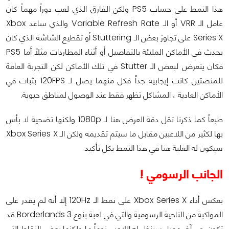
هذا النمط على حساب PS5 ولكن الفارق الذي لعب دوراً مهماً كان
عامل الـ VRR أو الـ Variable Refresh Rate والذي ساعد Xbox
Series X على تجاوز بعض الـ Stuttering أو تقطيع الشاشة الذي كان
يحدث في الأماكن المليئة بالتفاصيل أو أثناء المطاردات مثلاً أما PS5
فكان يتعرض لبعض الـ Stutter في تلك الأماكن لكن التجربة العامة
للمنصتين كانت إيجابية جداً فكل منهما يصل لـ 120FPS بثبات في
الأماكن العادية ، المشاكل تظهر فقط عند الوصول لمناطق حيوية.
طبعاً كما ذكرنا تقل دقة العرض هنا لـ 1080p ولكنها تضحية لا بأس
بها لكثير من اللاعبين مقابل ما سيتم تقديمه ولكن الـ Xbox Series X
سيكون له الغلبة هنا في هذا النمط بكل تأكيد.
الجانب الرسومي !
بعكس أداء Xbox Series X على نمط الـ 120Hz إلا أنه لم يقدر على
المواكبة من الناحية الرسومية والتي في لعبة بنوع Borderlands 3 قد
تكون هي آخر معيار سينظر له اللاعب نوعاً ما ولكنها بعض النقاط التي