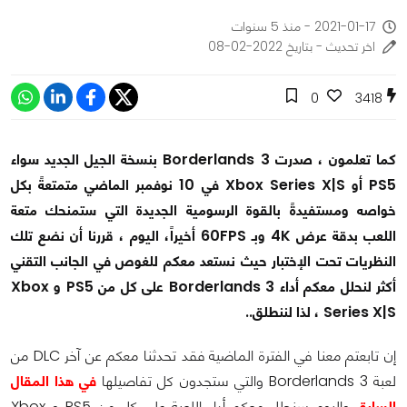
2021-01-17 - منذ 5 سنوات
اخر تحديث - بتاريخ 2022-02-08
0
3418
كما تعلمون ، صدرت Borderlands 3 بنسخة الجيل الجديد سواء
PS5 أو Xbox Series X|S في 10 نوفمبر الماضي متمتعةً بكل
خواصه ومستفيدةً بالقوة الرسومية الجديدة التي ستمنحك متعة
اللعب بدقة عرض 4K وبـ 60FPS أخيراً، اليوم ، قررنا أن نضع تلك
النظريات تحت الإختبار حيث نستعد معكم للغوص في الجانب التقني
أكثر لنحلل معكم أداء Borderlands 3 على كل من PS5 و Xbox
Series X|S ، لذا لننطلق..
إن تابعتم معنا في الفترة الماضية فقد تحدثنا معكم عن آخر DLC من
لعبة Borderlands 3 والتي ستجدون كل تفاصيلها
في هذا المقال
السابق
واليوم سنحلل معكم أداء اللعبة على كل من PS5 و Xbox