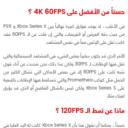
حسناً من الأفضل على 4K 60FPS ؟
في الأغلب ، لا يوجد فوارق كبيرة نهائياً بين Xbox Series X و PS5
من حيث دقة العرض أو الفريمات والتي إن قلت عن الـ 60FPS فقد
كانت تقل على الإثنين معاً في نفس المشاهد.
الأمر الذي قد يكون سلبياً بعض الشيء هي المشاهد السينمائية والتي
تقل فيها الإطارات لـ 30FPS ولكن عدا ذلك نحن نتحدث عن أداء قوي
شبه ثابت على 60FPS إلا في بعض الأماكن التي تشكل الكثير من
الحمل مثل كوكب Promethea والتي تتساقط فيها الإطارات بالتبعية
على Xbox Series S ولكن ليس بالشكل الفاضح أو الذي قد يؤرق
لعبك مثلاً.
ماذا عن نمط الـ 120FPS ؟
حسناً ، يمكننا أن نقول هنا بأن Xbox Series X كانت له اليد العليا في