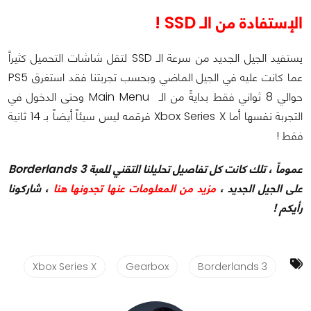
الإستفادة من الـ SSD !
يستفيد الجيل الجديد من سرعة الـ SSD لتقل شاشات التحميل كثيراً
عما كانت عليه في الجيل الماضي وبحسب تجربتنا فقد استغرق PS5
حوالي 8 ثواني فقط بدايةً من الـ Main Menu وحتى الدخول في
التجربة نفسها أما Xbox Series X فرقمه ليس سيئاً أيضاً بـ 14 ثانية
فقط !
عموماً ، تلك كانت كل تفاصيل تحليلنا التقني للعبة Borderlands 3
على الجيل الجديد ،
مزيد من المعلومات عنها تجدونها هنا
، شاركونا
رأيكم !
Xbox Series X
Gearbox
Borderlands 3