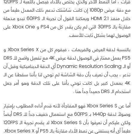
قرأت ، أما النمط الآخر والذي يختص بالأداء فيصل باللعبة لـ 120FPS
مع دقة عرض 1080p إن كانت شاشتك تدعم ذلك المعدل طبعاً من
خلال منفذ HDMI 2.1 ويمكننا القول أن تجربة الـ 60FPS تبدو مذهلة
مقارنةً بالـ 30FPS التي لم يكن يقدر كل من PS4 و Xbox One على
الوصول لهما بشكل ثابت للأسف.
بالنسبة لدقة العرض والفريمات ، فيقوم كل من Xbox Series X و
PS5 بعمل ممتاز في الوصول لدقة عرض 4K مع تفعيل واضح للـ DRS
أو الـ Dynamic Resolution Scaling أي الدقة الديناميكية وقبل أن
تذعر ، يجب أن تعرف بأن دقة الشاشة لم توحي لنا بأننا سقطنا عن الـ
4K بمعدل كبير بل كانت توحي بأننا على تلك الدقة وهو أمر جعل
استخدام الـ DRS حميداً جداً هنا .
أما عن Xbox Series S فهو المفاجأة لأنه قدم أداءه المطلوب بإمتياز
وصولاً لدقة 1440p بـ 60FPS مع استعمال خفيف جداً للـ DRS أيضاً
ولكن عليكم أن تعرفوا بأن Xbox Series S لا يقدم تجربة الـ 120FPS
طبعاً أي أنه يستغنى عن نمط الأداء مقارنةً بالـ PS5 أو Xbox Series X.