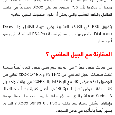
وددنا أن نذكرها لأن PS5 يتفوق هنا على Xbox وتحديداً في جانب
الظلال وكثافة العشب والتي يمكن أن تكون ملحوظة للعين العادية.
يتفوق PS5 في الكثافة العشبية وفي جودة الظلال والـ Draw
Distance الخاص بها بل ويسحق نسخة PS4 Pro الماضية حتى وهو
أمر ممتاز.
المقارنة مع الجيل الماضي ؟
هل هنالك طفرة حقاً ؟ في الواقع نعم وهي طفرة كبيرة أيضاً فبينما
كانت منصات الجيل الماضي من PS4 Pro و Xbox One X تعاني من
الوصول لدقة عرض 4K مع الإحتفاظ بالـ 30FPS في وقت واحد بل
كانت دقة العرض تصل لـ 1800p في أحيان كثيرة أيضاً ، هناك الـ
Xbox Series S والذي يتفوق بذاته عليهما ويحتفظ بدقة عرضه
وإطاراته بشكل ممتاز فما بالكم بـ PS5 و Xbox Series X ؟ الفارق
يظهر أيضاً بالتأكيد في عامل السرعة..