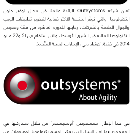
تعلن شركة OutSystems الرائدة عالميًا في مجال توفير حلول
التكنولوجيا، والتي توفّر المنصة الأكثر فعالية لتطوير تطبيقات الويب
والجوال الخاصة بالشركات، رعايتها للدورة العاشرة من قمّة ومعرض
التكنولوجيا المالية في الشرق الأوسط، والتي ستقام في 21 و22 مايو
2014 في فندق كونراد دبي، الإمارات العربية المتّحدة.
في هذا الإطار، ستستعرض "أوتسيستمز" من خلال مشاركتها في
القمّة ورعايتها لها، السبل التي يمكن لقسم تكنولوجيا المعلومات في