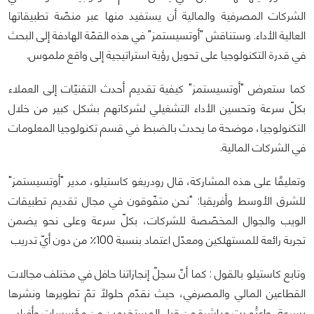
الشركات المصرفية والمالية أن يستفيد منها عبر منصّة تطبيقاتها
العالية الأداء. وستناقش "أوتسيستمز" في هذه القمّة الهادفة إلى البحث
في قدرة التكنولوجيا على تحويل رؤية استراتيجية إلى واقع ملموس.
كما ستعرض "أوتسيستمز" كيفية تقديم أحدث التقنيّات إلى العملاء
بكلّ سرعة وتحسين الأداء التشغيلي لشركاتهم بشكل كبير من خلال
التكنولوجيا، موضحة ما يحدث بالضبط في قسم تكنولوجيا المعلومات
في الشركات المالية.
وتعليقًا على هذه المشاركة، قال رودريغو كاستيلو، مدير "أوتسيستمز"
للشرق الأوسط وأفريقيا: "نحن متفّوقون في مجال تقديم تطبيقات
الويب والجوال المخصّصة للشركات، بكلّ سرعة وعلى نحو يضمن
تجربة رائعة للمستهلكين ومعدّل اعتماد بنسبة 100٪ من دون أيّ تدريب
وتابع
كاستيلو بالقول :
كما أنّ سجلّ إنجازاتنا حافل في مختلف مجالات
القطاعين المالي والمصرفي، حيث نقدّم حلولًا تمّ تطويرها ونشرها
بسرعة، واعتُمدت مباشرة من قبل المستخدمين من مؤسسات وأفراد .