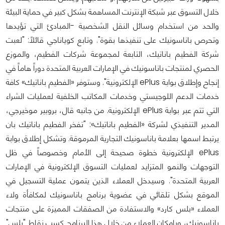
خلال التسوق عبر شبكة الإنترنت المساهمة بشكل كبير في حماية البيئة
والحد من استخدام وسائل النقل الشخصية -المبادئ التي تؤيدها
وتحرص باناسونيك على تنفيذها بقوة". وتابع كوياناجي قائلاً: "لعبت
شركة الفطيم باناتيك، التابعة لمجموعة شركات الفطيم، والموزع
الحصري لمنتجات باناسونيك في الإمارات العربية المتحدة دوراً هاماً في
إنجاح وإطلاق بوابة ePlus الإلكترونية". وستوفر «الفطيم باناتيك» كافة
خدمات الدعم اللوجيستي وخدمات المكاتب الخلفية لعمليات الشراء
التي تتم عبر بوابة ePlus الإلكترونية. من جانبه قال، بروبير موخيرجي،
المدير التنفيذي لشركة «الفطيم باناتيك»: "تفخر الفطيم باناتيك بان
يرتبط اسمها بعلامة باناسونيك التجارية المرموقة. وتشكل إطلاق بوابة
ePlus الإلكترونية خطوة صحيحة إلى الأمام وخصوصاً في ظل
التوجهات والنمو المتزايد لعمليات التسوق الإلكترونية في الإمارات
العربية المتحدة". وسيدخل العملاء الذين يتمون عملية التسجيل في
الموقع بشكل تلقائي في عضوية برنامج باناسونيك لمكافأة ولاء
العملاء «بلس كارد» والاستفادة من الصفقات المميزة على منتجات
باناسونيك، وبإمكان العملاء من خلال هذا البرنامج كسب نقاط "بلس"