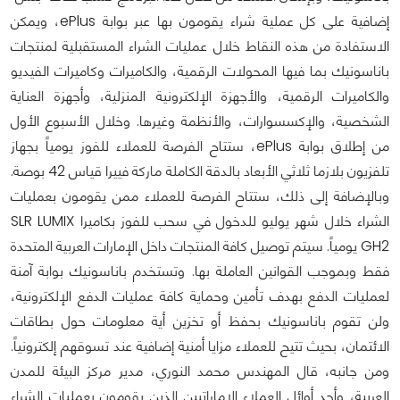
إضافية على كل عملية شراء يقومون بها عبر بوابة ePlus، ويمكن
الاستفادة من هذه النقاط خلال عمليات الشراء المستقبلية لمنتجات
باناسونيك بما فيها المحولات الرقمية، والكاميرات وكاميرات الفيديو
والكاميرات الرقمية، والأجهزة الإلكترونية المنزلية، وأجهزة العناية
الشخصية، والإكسسوارات، والأنظمة وغيرها. وخلال الأسبوع الأول
من إطلاق بوابة ePlus، ستتاح الفرصة للعملاء للفوز يومياً بجهاز
تلفزيون بلازما ثلاثي الأبعاد بالدقة الكاملة ماركة فييرا قياس 42 بوصة.
وبالإضافة إلى ذلك، ستتاح الفرصة للعملاء ممن يقومون بعمليات
الشراء خلال شهر يوليو للدخول في سحب للفوز بكاميرا SLR LUMIX
GH2 يومياً. سيتم توصيل كافة المنتجات داخل الإمارات العربية المتحدة
فقط وبموجب القوانين العاملة بها. وتستخدم باناسونيك بوابة آمنة
لعمليات الدفع بهدف تأمين وحماية كافة عمليات الدفع الإلكترونية،
ولن تقوم باناسونيك بحفظ أو تخزين أية معلومات حول بطاقات
الائتمان، بحيث تتيح للعملاء مزايا أمنية إضافية عند تسوقهم إلكترونياً.
ومن جانبه، قال المهندس محمد النوري، مدير مركز البيئة للمدن
العربية، وأحد أوائل العملاء الإماراتيين الذين يقومون بعمليات الشراء