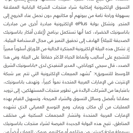
التسوق الإلكترونية إمكانية شراء منتجات الشركة اليابانية العملاقة
بسهولة وراحة تامة من بيوتهم أو مكاتبهم دون تحمل عناء الخروج إلى
المتجر. وتشكل بوابة ePlus الإلكترونية مبادرة أخرى من مبادرات
باناسونيك الخضراء، كما أنها تستكمل برنامج (إعلان أفكار باناسونيك
الصديقة للبيئة) الهادف إلى تحقيق التميز في مجال الاستدامة البيئية،
إذ تشكل هذه البيئة الإلكترونية المبتكرة الخالية من الأوراق أسلوباً مميزاً
للتشجيع على أساليب وأنماط الحياة الأكثر حفاظاً على البيئة. وفي هذا
الصدد، قال سيجي كوياناجي، المدير التنفيذي لدى «باناسونيك الشرق
الأوسط للتسويق»: "تشهد المبيعات الإلكترونية التي تتم عبر شبكة
الإنترنت في الإمارات العربية المتحدة نمواً كبيراً، وتهدف باناسونيك،
باعتبارها من الشركات الرائدة في تطوير منتجات المستهلكين، إلى تزويد
عملائنا بأفضل وسائل التسوق والشراء المريحة، وتسهيل القيام بهذه
العمليات من أي مكان وزمان. ومع التوسع العمراني الذي تشهده
الإمارات العربية المتحدة وانتشار المجمعات السكنية في مختلف
المناطق، تتيح هذه البوابة الجديدة الفرصة لشراء منتجات باناسونيك
بسهولة وراحة كبيرتين من منازلهم أو مكاتبهم. ويمكن للعملاء أيضاً من