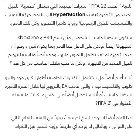
اللعبة " أقصد FIFA 22 " الميزات الجديدة التي ستظل "حصرية" للجيل
الجديد من الأجهزة كتقنية
HyperMotion
التي تلتقط حركة اللاعبين،
والتحسينات الأخرى الرسومية وزوايا كاميرا التصوير وكل تلك الأمور.
ستكون نسخة الحاسب الشخصي مثل نسخ PS4 و XboxOne
المجهولة أيضاً ،
ولكن على الأقل هذا الأمر ربما يكون مُبرر ، وهو أن
هذه الأجهزة لم تعد تحتمل التطوير عليها، وحجة أيضاً مناسبة للترويج
للجيل الجديد من الأجهزة، ولكن ما ذنب ملاك الحاسب من كل هذا؟
أنا لا أعلم أيضاً هل ستشمل التغييرات الخاصة بأطوار الكارير مود والبرو
كلوب والألتميت تيم ، والتي قامت EA بالترويج لها خلال الفترة الأخيرة
نسخة الحاسب، أم أننا سنحصل أيضاً على نفس ما كانت عليه هذه
الأطوار في FIFA 21؟
هذا العام أيضاً لا يوجد نسخ تجريبية "ديمو" من اللعبة ، للعام الثاني
على التوالي ، وبالتالي لا يوجد أي طريقة لرؤية المنتج قبل الشراء.