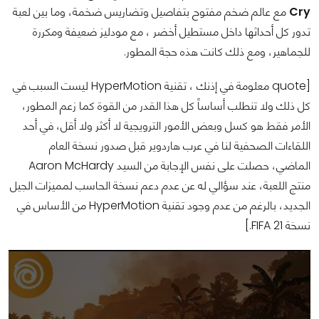
Cry
مع عالم ضخم مفتوح بتفاصيل وتضاريس ضخمة، وما بين لعبة
تدور كل أحداثها داخل مستطيل أخضر ، مع مودليز ضعيفة ومكررة
للجماهير، ومع ذلك كانت هذه حجة المطور.
[quote معلومة في إذنك ، تقنية HyperMotion ليست السبب في
كل ذلك ولا تنطلب أساساً كل هذا القدر من القوة كما زعم المطور،
الأمر فقط هو كسل وبعض الأمور الترويجية لا أكثر ولا أقل، في أحد
اللقاءات الصحفية لنا في عرب هاردوير قبل صدور نسخة العام
الماضي، حصلت على نفس الإجابة من السيد Aaron McHardy
منتج اللعبة، عند سؤالي له عن عدم دعم نسخة الحاسب لمميزات الجيل
الجديد، بالرغم من عدم وجود تقنية HyperMotion من الأساس في
نسخة FIFA 21.]