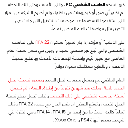
فيها نسخة
الحاسب الشخصي PC
، والتي للأسف وحتى تلك اللحظة
لم تظهر أي صور أو فيديوهات من داخلها، ولم تُصرح الشركة عن المزايا
التي ستقدمها النسخة ما عدا مواصفات التشغيل التي جاءت هي
الأخرى مثل مواصفات العام الماضي تماماً.
على الأغلب" أو مؤكد إذا جاز التعبير" ستكون
FIFA 22
على الحاسب
الشخصي والتي تُباع عبر منصتي ستيم واورجن هي نفس نسخة العام
الماضي مع تغيير الثيم وإضافة الإنتقالات الأحدث وبالطبع تحديث
الأطقم ، وبالطبع ستكلفك ستون دولاراً.
العام الماضي مع وصول منصات الجيل الجديد
وصدور تحديث الجيل
الجديد للعبة، وذلك بعد شهرين تقريباً من إطلاق اللعبة ، لم تحصل
نُسخة الحاسب الشخصي علي ذلك التحديث
وظلت تحمل طباع نسخة
الجيل القديم، وتوقع البعض أن يتغير الحال مع صدور FIFA 22 وذلك
تماماً كالذي حدث ما بين إصدارين FIFA 14 , FIFA 15 وهي الفترة التي
شهدت صدور أجهزة PS4 و Xbox One .