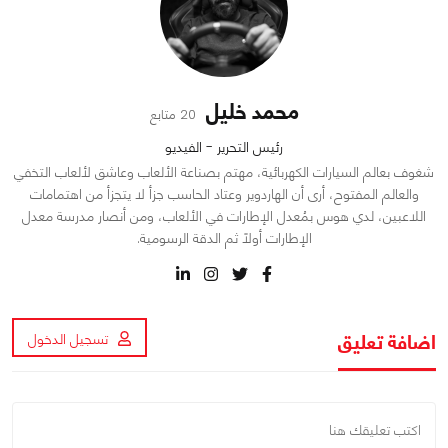
محمد خليل
20 متابع
رئيس التحرير - الفيديو
شغوف بعالم السيارات الكهربائية، مهتم بصناعة الألعاب وعاشق لألعاب التخفي
والعالم المفتوح، أرى أن الهاردوير وعتاد الحاسب جزأ لا يتجزأ من اهتمامات
اللاعبين، لدي هوس بمُعدل الإطارات في الألعاب، ومن أنصار مدرسة معدل
الإطارات أولاً ثم الدقة الرسومية.
اضافة تعليق
تسجيل الدخول