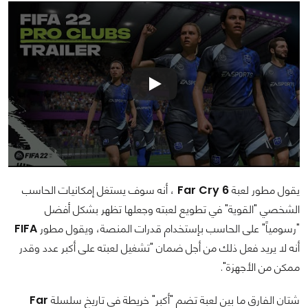
يقول مطور لعبة
Far Cry 6
، أنه سوف يستغل إمكانيات الحاسب
الشخصي "القوية" في تطويع لعبته وجعلها تظهر بشكل أفضل
"رسومياً" على الحاسب بإستخدام قدرات المنصة، ويقول مطور
FIFA
أنه لا يريد فعل ذلك من أجل ضمان "تشغيل لعبته على أكبر عدد وقدر
ممكن من الأجهزة".
شتان الفارق ما بين لعبة تضم "أكبر" خريطة في تاريخ سلسلة
Far