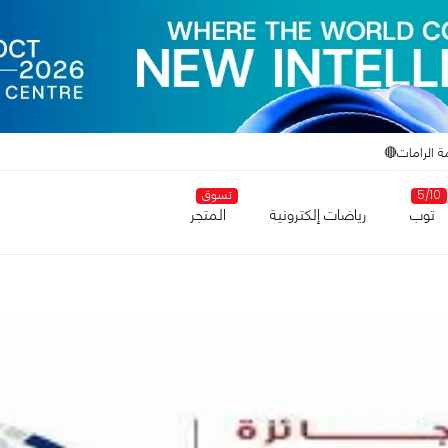
ة الرامات🔴
5/10
تسوق
توب
رياضات إلكترونية
المتجر