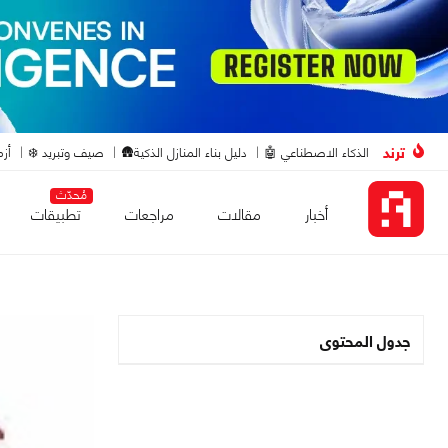
ترند
الذكاء الاصطناعي 🤖
دليل بناء المنازل الذكية🛖
صيف وتبريد ❄️
أزم
مُحدّث
أخبار
مقالات
مراجعات
تطبيقات
جدول المحتوى