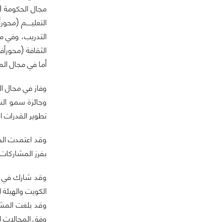
مجال الحكومة (م
التعليـــــم (م
التدريب، وفي 
الثقافة (محورأف
أما في مجال ال
وفاز في مجال ال
وجائزة سمو الش
تطوير القدرات ا
وقد اعتمدت الجا
بفرز المشاركات 
الكويت والهيئة 
وفق المجالات ا