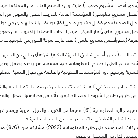
حور أفضل مشروع خدمي ) فازت وزارة التعليم العالي من المملكة العربية ال
حورأفضل مشروع تعليمـــي) المؤسسة العامة للتدريب التقني والمهني من ا
مجال الصحة (محورأفضل مشروع صحي) فاز يوسف راشد الهاجري من دولة 
ضل مشروع ثقافي) فاز المركز العربي لأبحاث الفضاء الإلكتروني من جمهور
معرفة (محورأفضل مشروع علمي ) فقد فازت شركة الخوارزمي للبرمجيات من 
اتصالات ( محور أفضل تطبيق للأجهزة الذكية) شركة آي خليج من الجمهورية ا
يخ سالم العلي الصباح للمعلوماتية جهة مستقلة غير ربحية وتعمل وفق
لبشرية وترسيخ دور المؤسسات الحكومية والخاصة في مجال التنمية المعلوم
ئزة معايير محددة في آلية التحكيم تتسم بالموضوعية والدقة العلمية وال
عن طريق تطبيق الشروط العامة للجائزة والتأكد من مطابقتها المجال والمح
وقد شارك في تقييم جائزة المعلوماتية (61) مقيما من الكوي
العامة للتعليم التطبيقي والتدريب وعدد من الجمعيات المهنية.
لمحددة لكل من التسجيل والحصر.