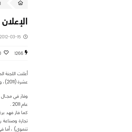
ا
الإعلان 
2012-03-15 - منذ 14 سنة
0
1266
أعلنت اللجنة ال
عشرة (2011)، وذلك خلال المؤتمر الصحفي الذي عقد بمقر وكالة الأنباء الكويتية "كونا" صباح يوم الاثنين الموافق 12/3/2012م.
وفاز في مجــال 
عام 2011 .
كما فاز فهد بر
تجارة وصناعة ر
تنموي) ، أما ف