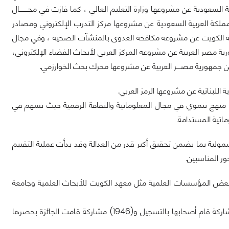
سعودية عن مشروعها وزارة التعليم العالي ، كما فازت في مجــــــــال
لمملكة العربية السعودية عن مشروعها مركز التدرب الإلكتروني ومصادر
الكويت عن مشروعه مكافحة العدوى بالمنشآت الصحية ، وفي مجال
ية مصر العربية عن مشروعه المركز العربي لأبحاث الفضاء الإلكتروني،
جمهورية مصــــر العربية عن مشروعها محرك بحث الخوارزمي.
للبنانية عن مشروعها الرمز العربي.
 منهج تنموي في مجال المعلوماتية والثقافة الرقمية حيث تسهم في
اتية المستدامة.
شمولية بما يضمن تحقيق أكبر قدر من العدالة وقد بدأت عملية التقييم
ور المناسبين.
ت والدول العربية ويمثلون بعض المؤسسات العلمية مثل معهد الكويت للأبحاث العلمية وجامعة
وقد بلغت المشاركات المتنافسة على جائزة المعلوماتية (2922) مشاركة منها (976) مشاركة قام أصحابها بالتسجيل و(1946) مشاركة قامت الجائزة بحصرها