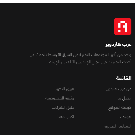
عرب هاردوير
واحد من أكبر المجتمعات التقنية فى الشرق الأوسط تتحدث عن
أحدث التقنيات فى مجال الهاردوير والألعاب والهواتف
القائمة
عن عرب هاردوير
فريق التحرير
اتصل بنا
وثيقة الخصوصية
خريطة الموقع
دليل الشركات
هواتف
اكتب معنا
السياسة التحريرية