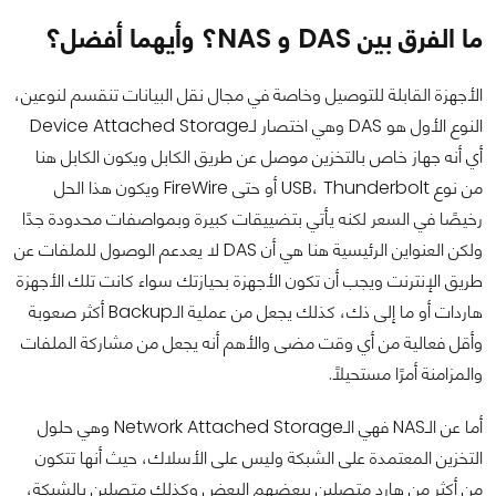
ما الفرق بين DAS و NAS؟ وأيهما أفضل؟
الأجهزة القابلة للتوصيل وخاصة في مجال نقل البيانات تنقسم لنوعين،
النوع الأول هو DAS وهي اختصار لـDevice Attached Storage
أي أنه جهاز خاص بالتخزين موصل عن طريق الكابل ويكون الكابل هنا
من نوع USB، Thunderbolt أو حتى FireWire ويكون هذا الحل
رخيصًا في السعر لكنه يأتي بتضييقات كبيرة وبمواصفات محدودة جدًا
ولكن العنواين الرئيسية هنا هي أن DAS لا يعدعم الوصول للملفات عن
طريق الإنترنت ويجب أن تكون الأجهزة بحيازتك سواء كانت تلك الأجهزة
هاردات أو ما إلى ذك، كذلك يجعل من عملية الـBackup أكثر صعوبة
وأقل فعالية من أي وقت مضى والأهم أنه يجعل من مشاركة الملفات
والمزامنة أمرًا مستحيلًا.
أما عن الـNAS فهي الـNetwork Attached Storage وهي حلول
التخزين المعتمدة على الشبكة وليس على الأسلاك، حيث أنها تتكون
من أكثر من هارد متصلين ببعضهم البعض وكذلك متصلين بالشبكة،