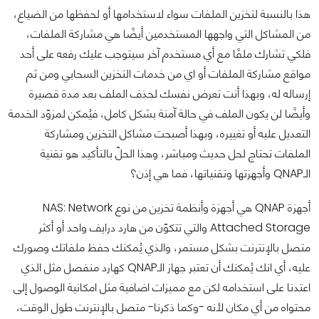
هذا بالنسبة لتخزين الملفات سواء لاستخدامها أو لحفظها من الضياع،
من المشاكل التي واجهها المستخدمين أيضًا هي مشاركة الملفات،
فلكي تشارك ملفًا مع أي مستخدم آخر سيتوجب عليك رفعه على أحد
مواقع مشاركة الملفات أو اي من خدمات التخزين السحابي ومن ثم
إرساله له، وبهذا أنت تعرض نفسك لحذف الملف بعد مدة قصيرة
وأيضًا لن يكون الملف في حالة آمنة بشكل كامل، فيُمكن لمزوّد الخدمة
التعديل عليه أو تغييره، وبهذا أصبحت مشاكل التخزين ومشاركة
الملفات تحتاج لحل حديث ومباشر، وهذا الحلّ بالتأكيد هو تقنية
الـQNAP وأجهزتها وتقنياتها، فما هي إذن؟
أجهزة QNAP هي أجهزة وأنظمة تخزين من نوع NAS: Network
Attached Storage والتي تتكوّن من هارد درايف واحد أو أكثر
متصل بالإنترنت بشكل مستمر، والذي يُمكنك حفظ ملفاتك وصورك
عليه، أي انك يُمكنك أن تعتبر جهاز الـQNAP كهارد منفصل مثل الذي
اعتدنا على استخدامه لكن مع مميزات اضافية مثل امكانية الوصول إلى
محتواه من أي مكان لأنه -وكما ذكرنا- متصل بالإنترنت طول الوقت،