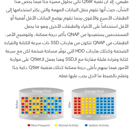
طبيعي، إلا أن تقنية Qtier تأتي بحلول مميزة جدًا فيما يخص هذا
الشأن، حيث أنها تقوم بنقل البيانات المهمة والتي يكثر استخدامها إلى
الطبقات الأسرع والأقوى بينما تقوم بوضع البيانات الأقل أهمية أو
الأقل استخداماً على الأقراء والطبقات الأخرى وهو ما يجعل
المستخدمين يستفيدوا من QNAP بأكبر درجة ممكنة، ولتوضيح الأمر،
الطبقات في QNAP تتكون من هاردات SSD ذات سرعة الكتابة والقراءة
الضخمة وكذلك هاردات HDD التي توفّر مساحة ضخمة لكن مع سرعة
كتابة وقراءة قليلة مقارنة مع الـSSD وهنا يعمل الـQtier على موازنة
الأمور فيما بينهم بأعلى درجة ممكنة كذلك فتقنية Qtier ذكية جدًا
وتعلم بالضبط ما الذي يجب عليها فعله.