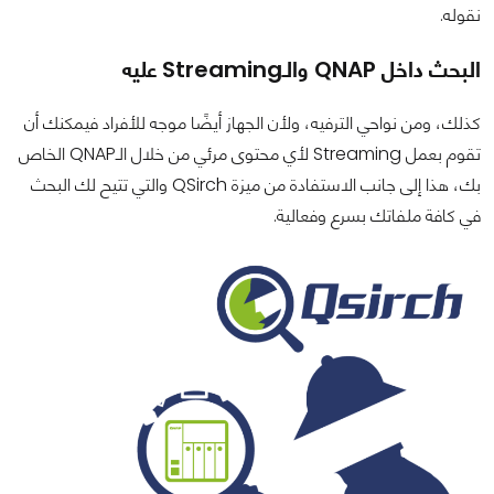
نقوله.
البحث داخل QNAP والـStreaming عليه
كذلك، ومن نواحي الترفيه، ولأن الجهاز أيضًا موجه للأفراد فيمكنك أن
تقوم بعمل Streaming لأي محتوى مرئي من خلال الـQNAP الخاص
بك، هذا إلى جانب الاستفادة من ميزة QSirch والتي تتيح لك البحث
في كافة ملفاتك بسرع وفعالية.