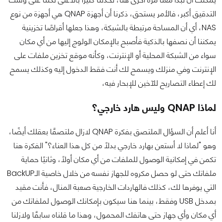
التدقيق أكبر، فالأمر يستحق، ذكرنا أن أجهزة QNAP هي أجهزة من نوع
NAS، أي أن المساحة مرتبطة بالشبكة، وهذا جعلها أقراصًا تخزينية
يمكننا أن نصفها بالذكية فأصبح بالإمكان الولوج إليها من أي مكان
سواء من الشبكة المحلية أو الإنترنت، وكأنه موقع تخزين ملفات على
الإنترنت وفي منزلك ويسمح لك أنت فقط الدخول إليه وكذلك يسمح
لك إعطاء التصاريح للآخين للإبحار فيه،
لماذا QNAP وليس هارد خارجي؟
أنا أعلم أن السؤال الملتصق بفكرة QNAP لازال ملتصقًا بعقلك أيضًا،
وهو "لماذا لا أستعن بهارد خارجي بدلًا من كل هذا العناء؟" الفكرة هنا
تكمن في إمكانية الوصول للملفات من أي مكان أولًا، وثانيًا حماية
ملفاتك حتى لو حصل مكروه للجهاز نفسه من خلال خاصية الـBackUP
التي يوفرها لك، كذلك فالهاردات الخارجية صعبة المنال، فأنت مقيد
بمدخل USB وفقط، بينما هنا سيكون بإمكانك الوصول لملفاتك من
أي مكان وأي جهاز حتى هاتفك المحمول، وهذا ما قلناه سابقًا ولازلنا