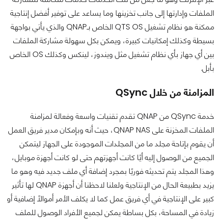
الملفات وإدارتها إلى جانب تخزينها وما يساعد على توفير أفضل إنتاجية
ممكنة هو نظام تشغيل QTS OS الخاص بـQNAP والذي يأتي بواجهة
بسيطة وكذلك إمكانيات كبيرة، ويمكن بكل سهولة مشاركة الملفات
بين أي جهاز بأي نظام تشغيل مثل ويندوز، لينكس وكذلك OS الخاص
بأبل.
المزامنة من خلال QSync
خدمة QSync من QNAP تقدم تقنيات واسعة وفعالة لمزامنة
الملفات المخزنة على QNAP NAS، حيث أنه وبإمكان مدير فريق العمل
أن يقوم بإتاحة مجلد ما من المجلدات الموجودة على الجهاز ليتمكن
الجميع من الوصول إليه أيًا كانت أجهزتهم حتى لو كانت أجهزة موبايل،
وهذا المجلد يتم تحديثه فوريًا بمجرد إضافة أي ملف جديد فيه وهو ما
يزيد بطبيعة الحال من الإنتاجية ولعلنا لاحظنا أن أجهزة QNAP لها تأثير
كبير على الإنتاجية في أي فريق عمل كما لا يكلف الأمر أموالًا إضافية أو
زيادة في المساحة، بكل بساطة يمكن لجميع الأفراد الوصول للملف