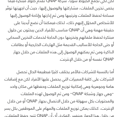
لكن لكي نجمع الخيوط سويًا، شركة QNAP تقدم حلولًا مبتكرة فيما
يخص تخزين الملفات، مشاركتها والوصول إليها، حيث أن اجهزتها توفّر
مساحة لحفظ الملفات وترتيبها ومن ثم إدارتها وإتاحة الوصول إليها
للأشخاص المخوّل إليهم ذلك، لذلك فيمكننا أن نضع أيدينا على
حقيقة مهمة وهي أن QNAP مناسب للأفراد الذين يبحثون عن حلول
مبتكرة لحفظ ملفاتهم وتخزينها دون الحاجة لخدمات التخزين السحابي
أو حتى الحاجة للأساليب القديمة مثل الهاردات الخارجية أو بطاقات
الذاكرة ومن ثم يمكنهم الوصول إلى هذه الملفات من خلال جهاز
QNAP نفسه أو من خلال الإنترنت.
أما بالنسبة للشركات فالأمر يختلف كثيرًا فبطبيعة الحال تحصل
الشركات على كافة المميزات التي يحصل عليها الأفراد لكن مع إضافات
هامة وجوهرية وهي إمكانية توزيع الملفات وحفظها في مكان واحد
-وهي جهاز وشبكة QNAP- ومن ثم الوصول لهذه الملفات
والمحتويات بكل سهولة من خلال الاتصال بجهاز QNAP أو من خلال
الإنترنت، كذلك يمكن توزيع الملفات والمهام على الموظفين بكل يسر
من خلال هذا الجهاز وبنفس الفكرة، أي أن QNAP تتيح حفظ الملفات،