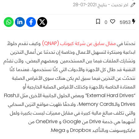
اخر تحديث - بتاريخ 2021-07-28
0
5953
تحدثنا في
مقال سابق عن شركة كيوناب (QNAP)
وكيف تقدم حلولًا
ابداعية ومبتكرة لتسهيل الأعمال وخاصة إن تحدثنا عن أعمال التخزين
وتشارك الملفات فيما بين المستخدمين وبعضهم البعض، ولأن تقدّم
التقنية قد طال كل الأجهزة والأدوات التي كنّا نستخدمها، فعندما كنّا
نتحدّث عن التخزين فيما سبق لم يكن هناك سوى الأقراص الصلبة
المعتادة الخاصة بالأجهزة وكذلك الأقراص الصلبة الخارجية أو
“External Hard Drives” وبعض الحلول الجانبية الأخرى مثل الـFlash
Drives والـMemory Cards، ولاحقًا ظهرت مواقع التزين السحابي
والتي تكلف مبالغ مالية كبيرة في مقابل مميزات ليست بكبيرة ولعل
أشهرها هي خدمة Drive من Google و OneDrive من
مايكروسوفت وبالتأكيد Dropbox و Mega.