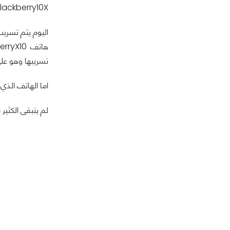
Blackberry10X و لكن لم تستطيع ان نري الا صورة الجزء الخل
اليوم يتم تسري
تسريبها وهو عل
اما الهاتف الذي في المنتصف فهو احد هواتف
لم يتبقى الكثير من الوقت الإعلان رسم