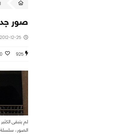
ا
صور جديدة لهواتف
2012-12-25 - منذ 13 سنة
0
925