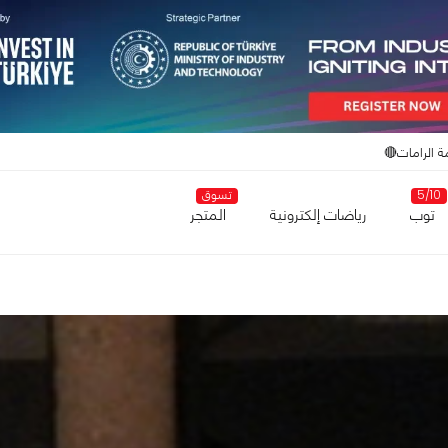
ة الرامات🔴
5/10
تسوق
توب
رياضات إلكترونية
المتجر