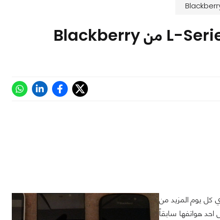
ي عن هواتف الجيل الجديد من Blackberry10 الا اننا نري كل يوم المزيد من
ن Blackberry10 و التي قمنا بعرض احد هواتفها سابقاً