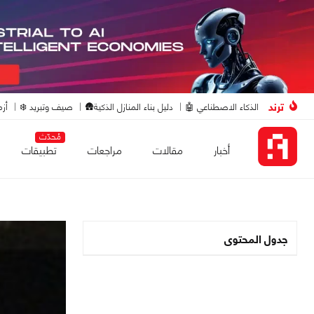
ترند
الذكاء الاصطناعي 🤖
دليل بناء المنازل الذكية🛖
صيف وتبريد ❄️
أزم
مُحدّث
أخبار
مقالات
مراجعات
تطبيقات
جدول المحتوى