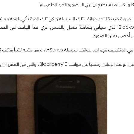
في له
ب صورة جديدة لأحد هواتف تلك السلسلة ولكن تلك المرة يأتي بلوحة مفات
هاتف BlackberryX10 الذي سيأتي بشاشة تعمل باللمس. نري هذا الهاتف في ا
ي أقصى يمين الصورة.
 سلسلة L-Series، و هو يشبه كثيراً هاتف BlackberryZ10 و من الصورة يتضح لنا انه يأتي بشاشة تدعم اللمس.
ياً عن هواتف Blackberry10، والتي من المقرر ان يتم الإعلان عنها في 30 يناير المقبل.