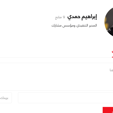
إبراهيم حمدي
9 متابع
المدير التنفيذي ومؤسس مشارك
ق