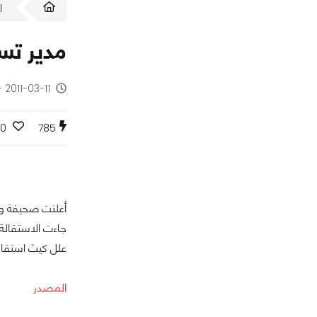
ا
مدير تسويق شركة RIM يست
2011-03-11 - منذ 15 سنة
0
785
أعلنت صحيفة وو
جاءت الاستقالة
علل كيث استقال
المصدر