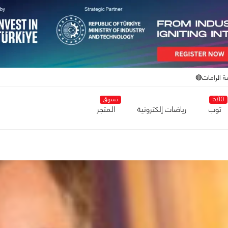
ة الرامات🔴
5/10
تسوق
توب
رياضات إلكترونية
المتجر