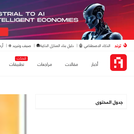
ترند
الذكاء الاصطناعي 🤖
دليل بناء المنازل الذكية🛖
صيف وتبريد ❄️
أزم
مُحدّث
أخبار
مقالات
مراجعات
تطبيقات
جدول المحتوى