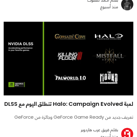
منذ أسبوع
لعبة Halo: Campaign Evolved تنطلق اليوم مع DLSS
تعريف جديد من GeForce Game Ready وجائزة من GeForce
بقلم فريق عرب هاردوير
منذ أسبوع