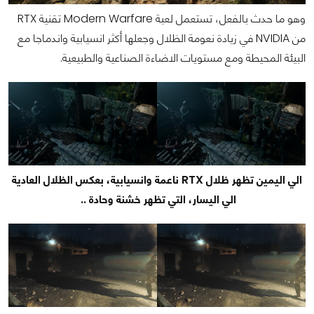
وهو ما حدث بالفعل، تستعمل لعبة Modern Warfare تقنية RTX
من NVIDIA في زيادة نعومة الظلال وجعلها أكثر انسيابية واندماجا مع
البيئة المحيطة ومع مستويات الاضاءة الصناعية والطبيعية.
الي اليمين تظهر ظلال RTX ناعمة وانسيابية، بعكس الظلال العادية
الي اليسار، التي تظهر خشنة وحادة ..