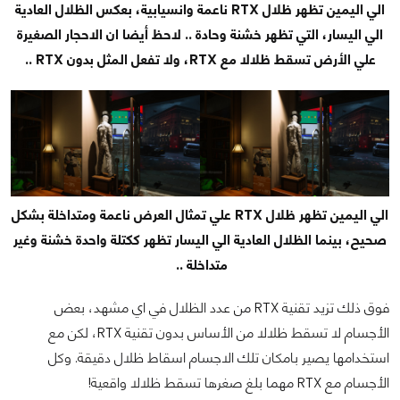
الي اليمين تظهر ظلال RTX ناعمة وانسيابية، بعكس الظلال العادية
الي اليسار، التي تظهر خشنة وحادة .. لاحظ أيضا ان الاحجار الصغيرة
علي الأرض تسقط ظلالا مع RTX، ولا تفعل المثل بدون RTX ..
الي اليمين تظهر ظلال RTX علي تمثال العرض ناعمة ومتداخلة بشكل
صحيح، بينما الظلال العادية الي اليسار تظهر ككتلة واحدة خشنة وغير
متداخلة ..
فوق ذلك تزيد تقنية RTX من عدد الظلال في اي مشهد، بعض
الأجسام لا تسقط ظلالا من الأساس بدون تقنية RTX، لكن مع
استخدامها يصير بامكان تلك الاجسام اسقاط ظلال دقيقة. وكل
الأجسام مع RTX مهما بلغ صغرها تسقط ظلالا واقعية!