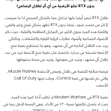
بدون RTX تخلو الأرضية من أي أثر لظلال الرصاص!
ظلال RTX تتميز أيضا بانها تتداخل معا بالشكل الصحيح اذا ما تعرضت
لأكثر من مصدر ضوء، بينما بدون RTX تظهر بشكل قبيح وغير واقعي،
واللعبة هذه المرة تحوي الكثير من المراحل المظلمة والليلية، حيث تكثر
الأضواء الصناعية وأضواء نظارات الرؤية الليلية والكشافات، وبالتالي
يزيد عدد الظلال الناتجة في أي مشهد، وهو ما تستطيع تقنية تتبع
الأشعة تقديمه عن جدارة. باختصار فان تقنية تتبع الأشعة تزيد من عدد
ظلال أي مشهد، وتزيد من نعومتها، وتزيد من صحة سقوطها.
فرصة ضائعة للتقنية هي ظلال وميض الأسلحة Muzzle Flashes،
والتي تم تقديها في لعبة Control، وخلت منها Call Of Duty
للأسف.
تقنية RTX في Modern Warfare لا تكلف أداءا كبيرا هذه المرة،
حيث لا تتعدي تكلفتها نسبة ٢٠٪ من الأداء، وهي النسبة الاقل ربما في
العاب RTX حتي الان. وهو ما يمكن بطاقة 2080Ti من تشغيلها