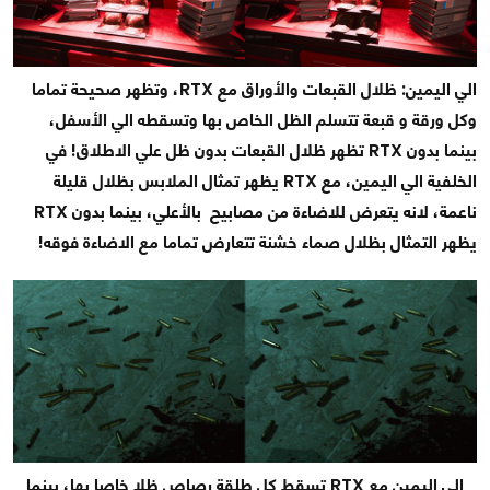
الي اليمين: ظلال القبعات والأوراق مع RTX، وتظهر صحيحة تماما
وكل ورقة و قبعة تتسلم الظل الخاص بها وتسقطه الي الأسفل،
بينما بدون RTX تظهر ظلال القبعات بدون ظل علي الاطلاق! في
الخلفية الي اليمين، مع RTX يظهر تمثال الملابس بظلال قليلة
ناعمة، لانه يتعرض للاضاءة من مصابيح بالأعلي، بينما بدون RTX
يظهر التمثال بظلال صماء خشنة تتعارض تماما مع الاضاءة فوقه!
الي اليمين مع RTX تسقط كل طلقة رصاص ظلا خاصا بها، بينما