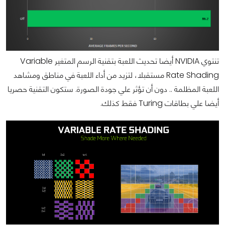
تنتوي NVIDIA أيضا تحديث اللعبة بتقنية الرسم المتغير Variable
Rate Shading مستقبلا، لتزيد من أداء اللعبة في مناطق ومشاهد
اللعبة المظلمة .. دون أن تؤثر علي جودة الصورة. ستكون التقنية حصريا
أيضا علي بطاقات Turing فقط كذلك.