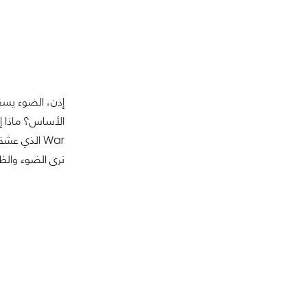
إذن، الضوء يسق
نرى الضوء والظل ف