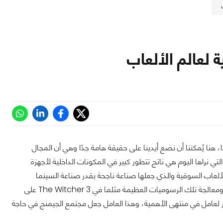
نا يُمكننا أن نضع أيدينا على حقيقة هامة جدًا وهي أن المجال
تنقني آخذ في التطور بسرعة خارقة وخاصة مجال الألعاب أو الجيمنج، حيث أن ألعاب الـPC التي نراها اليوم هي ناتج تتطور كبير في المكونات الداخلية لأجهزة
 الألعاب السوقية والذي جعلها صناعة ناجحة بقدر صناعة السينما
والعوامل الأساسية في نجاح هذه الصناعة هي قطع الهاردوير التي أصبحت تسمح بتشغيل ومعالجة تلك الرسوميات العظيمة مثلما في The Witcher 3 على
تقر لعامل في منتهى الأهمية، وهذا العامل جعل مجتمع الجيمنج في حاجة