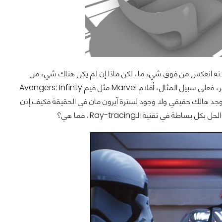
أنه انعكس من فوق شيء ما، لكن ماذا إن لم يكن هناك شيء من
الأساس؟ ماذا إن كان مصدر الضوء غير معروف من الأساس؟ هنا يحتاج الأمر لبعض السحر، فعلى سبيل المثال، أفلام Marvel مثل فيم Avengers: Infinty
تكون معظم مشاهدها من مؤثرات بصرية أو CGI فبالتأكيد لا يوجد هالك حقيقي ولا وجود لسترة آيرون مان في الحقيقة فكيف إذن
 تقنية الـRay-tracing، فما هي؟