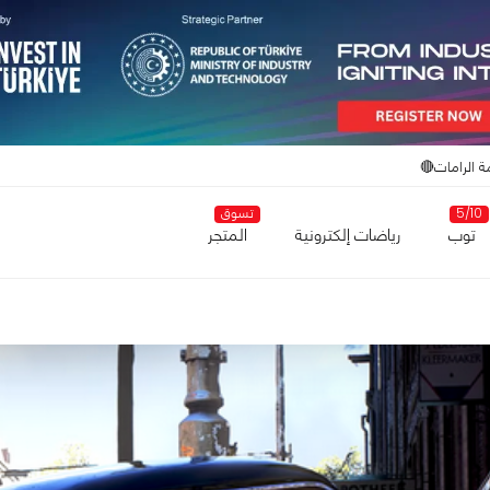
ة الرامات🔴
5/10
تسوق
توب
رياضات إلكترونية
المتجر