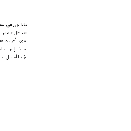
ماذا ترى في الص
عنه ظلّ غامق، و
سوى أجزاء صغيرة
ويدخل إليها مبا
ورُبما أفضل، هذا