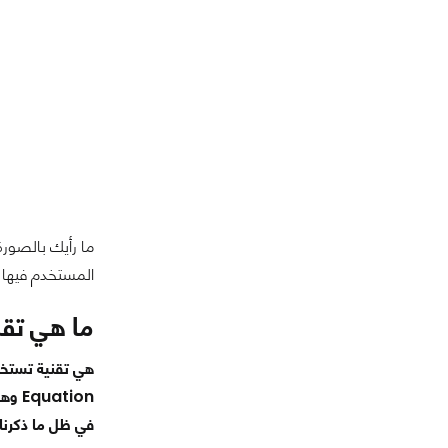
المستخدم فيها تقنية الـg
ما هي تقنية الـing
tion
في ظل ما ذكرنا