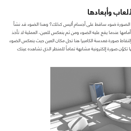
لعاب وأبعادها
رى في الصورة ضوء ساقط على أجسام أليس كذلك؟ وهذا الضوء قد نشأ
مامها عندما يقع عليه الضوء ومن ثم ينعكس للعين، العملية لا تأخذ
 بإلتقاط صورة فعدسة الكاميرا هنا تحل مكان العين حيث ينعكس الضوء
ها تكوّن صورة إلكترونية مشابهة تماماً للمنظر الذي تشاهده عينك