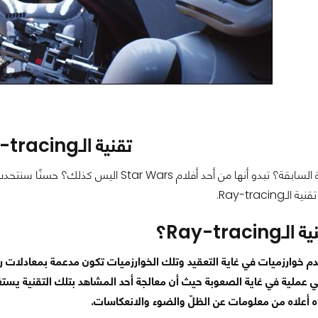
تقنية الـRay-tracing؟
ما رأيك بالصورة السابقة؟ تبدو أنها من أحد أ
Ray-tracin.
Ray-trac؟
Equa وهي عملية في غاية الصعوبة حيث أن معالجة أحد المشاهد بتلك التقنية 
ه أعلاه من معلومات عن الظلّ والضوء والانعكاسات.