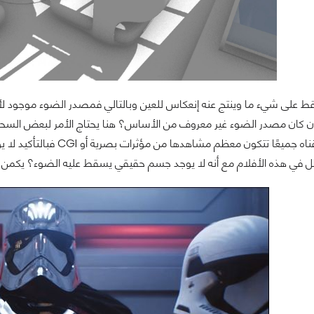
ط على شيء ما وينتج عنه إنعكاس للعين وبالتالي فمصدر الضوء موجود ل
War الذي عشقناه جميعًا ت
ي هذه الأفلام مع أنه لا يوجد جسم حقيقي يسقط عليه الضوء؟ يكمن الحل بكل بساطة في