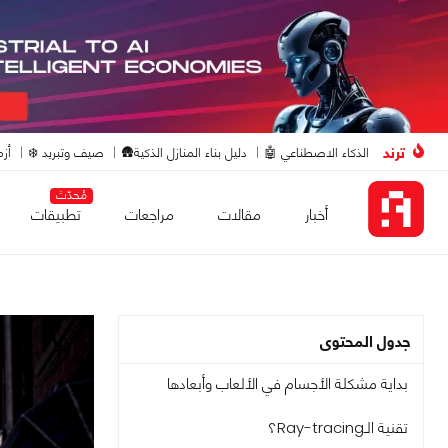
ترند
الذكاء الاصطناعي 🤖
دليل بناء المنازل الذكية🛖
صيف وتبريد ❄️
أزم
مُحدّث
أخبار
مقالات
مراجعات
تطبيقات
جدول المحتوى
بداية مشكلة الأجسام في الألعاب وأبعادها
تقنية الـRay-tracing؟