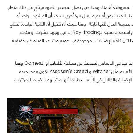
كسلات الصورة المعروضة أمامك وهذا حتى تصل لمصدر الضوء فينتج عن ذلك منظر
دنا للحديث عن أفلام مارفيل مرة أخرى سنجد أن المشهد الواحد أو
 فريم واحد بطبيعة الحال لأنها ثابتة، وهنا عليك أن تتخيل أن الثانية الواحدة تحتاج
معالجة ضخمة جدًا لكي تظهر صور الأفلام بالشكل الذي تراها عليه ولذلك وببساطة لا يُمكن استخدام تقنية الـRay-tracing إلا في وجود عشرات أو مئات
ا لأن كافة الإضاءات الموجودة في جميع مشاهد الفيلم غير حقيقية
لعلّك تتسائل عن ما شأننا نحن بصناعة الأفلام وتقنياتها وستكون محقًا في تساؤلك هذا لأننا هنا في الأساس لنتحدث عن صناعة الألعاب أو الـGames وهنا
أعتى الأفلام مثل Witcher و Assassin's Creed تكون فقط جيدة
خلق الإضاءة والظلال في الألعاب طالما أنها مشابهة بالضبط للمؤثرات