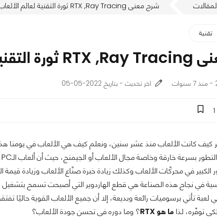
لمقالات
شرح معنى RTX ,Ray Tracing ثورة التقنية لعالم الألعاب
تقنية
نية لعالم الألعاب
ت
اخر تحديث - بتاريخ 2022-05-05
1
ر كيف كانت الألعاب منذ عشر سنين، ونعلم كيف هي الألعاب في يومنا هذا، ه
ال
ور الكبير في محركّات الألعاب وكذلك زيادة خبرة صنّاع الألعاب وزيادة قيمة
 لعبة تأتي برسوميات رائعة وبديعة، إلا أن جميع الألعاب القوية حاليًا تف
كي توفّره، لذا
ما هو RTX
؟ وما دوره في تحسن جودة الألعاب؟