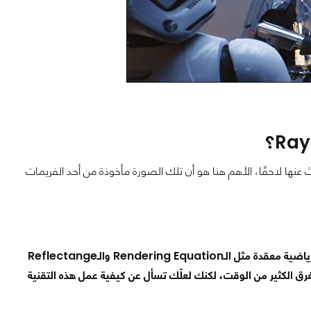
فلام Star Wars اليس كذلك؟ حسنًا سنتحدث عنها لاحقًا، الأهم هنا هو أن تلك الصورة مأخوذة من أحد الفريمات
هي تقنية تستخدم خوارزميات في غاية التعقيد وتلك الخوارزميات تكون مدعمة بمعادلات رياضية معقدة مثل الـRendering Equation والـReflectange
يستغرق الكثير من الوقت، لكنك لعلّك تسأل عن كيفية عمل هذه التقنية