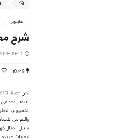
ا
هاردوير
شرح معنى RTX ,Ray Tracing ثورة التق
2018-09-10 - منذ 7 سنوا
18749
نحن جميعًا نتذك
الكمبيوتر، التط
سبيل المثال فهي
لتقنيات جديدة ل