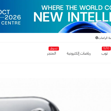
ة الرامات🔴
5/10
تسوق
توب
رياضات إلكترونية
المتجر