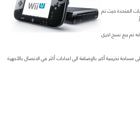
ول من اطلاقه بالوليات المتحدة حيث تم
صلي لجهاز Wii U فقط ومن الممكن انه تم بيع نسخ اخري
ي يوم الاطلاق استطاعوا ان نسخة Premium والتي تحتوي على مساحة تخزينية أكبر بالإضافة الي اعدادات أكثر في الاتصال بالأجهزة