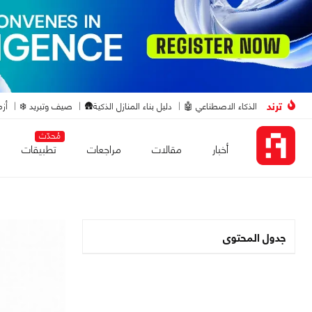
ترند
الذكاء الاصطناعي 🤖
دليل بناء المنازل الذكية🛖
صيف وتبريد ❄️
أزم
مُحدّث
أخبار
مقالات
مراجعات
تطبيقات
جدول المحتوى