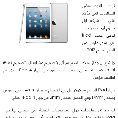
ترددت اليوم بعض
الشائعات التي تؤكد
علي ان شركة ابل
تعتزم ان تصدر جهاز
لوحي جديد iPad
في شهر مارس من
العام القادم 2013.
ويُشاع ان جهاز iPad القادم سيأتي بتصميم مشابه الي تصميم iPad
mini، كما انه سيأتي أنحف وأخف وزنا من جهاز iPad 4 الذي تم
اطلاقه مؤخراً.
جهاز iPad القادم سيكون اقل في الارتفاع بمقدار 4mm، وفي العرض
بمقدار 17mm وفي العمق بمقدار 2mm عن جهاز iPad 4 الحالي.
لم ترد أي معلومات حول المواصفات التقنية التي سيأتي بها جهاز
iPad القادم، فكل ما نعمله حتي الآن انه سيأتي انحف و اخف وزنا عن