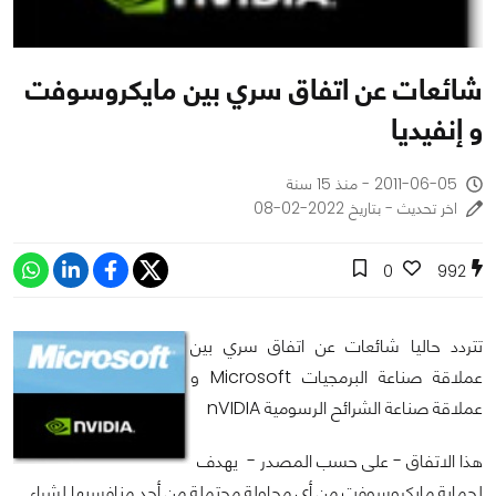
شائعات عن اتفاق سري بين مايكروسوفت
و إنفيديا
2011-06-05 - منذ 15 سنة
اخر تحديث - بتاريخ 2022-02-08
0
992
تتردد حاليا شائعات عن اتفاق سري بين
عملاقة صناعة البرمجيات Microsoft و
عملاقة صناعة الشرائح الرسومية nVIDIA
هذا الاتفاق - على حسب المصدر - يهدف
لحماية مايكروسوفت من أي محاولة محتملة من أحد منافسيها لشراء