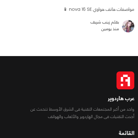
مواصفات هاتف هواوي nova 16 SE 📱
بقلم زينب شريف
منذ يومين
عرب هاردوير
واحد من أكبر المجتمعات التقنية فى الشرق الأوسط تتحدث عن
أحدث التقنيات فى مجال الهاردوير والألعاب والهواتف
القائمة