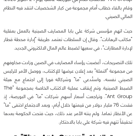
وقام بالقاء خطاب أمام مجموعة من كبار الشخصيات انتقد فيه النظام
المالي الصيني.
حيث اتهم مؤسس شركة علي بابا المصارف الصينية بالعمل بعقلية
"مكاتب الرهانات". وقال إن السلطات تعتمد طريقة "إدارة محطة قطار
لإدارة المطارات"، في سعيها لضبط عالم المال الالكتروني الجديد.
تلك التصريحات، أغضبت رؤساء المصارف في الصين وزادت مخاوفهم
من مجموعة "النملة" بعد إعلان عرضها للإكتتاب، ووصل الأمر للرئيس
الصيني نفسه، واستُدعي "ما" وشركائه فورا إلى اجتماع مع هيئة
الضبط الصينية. وتم إيقاف عملية الاكتتاب الخاصة بمجموعة "The
Ant Group". وتراجعت أسعار أسهم شركات "ما" في البورصة، إذ
فقدت 76 مليار دولار من قيمتها خلال أيام، وبعد الاجتماع اختفى "ما"
عن الأنظار تماما. ولم ينته الأمر عند ذلك، حيث فتحت الحكومة بعدها
تحقيقاً تتهم فيه شركة علي بابا بالاحتكار.