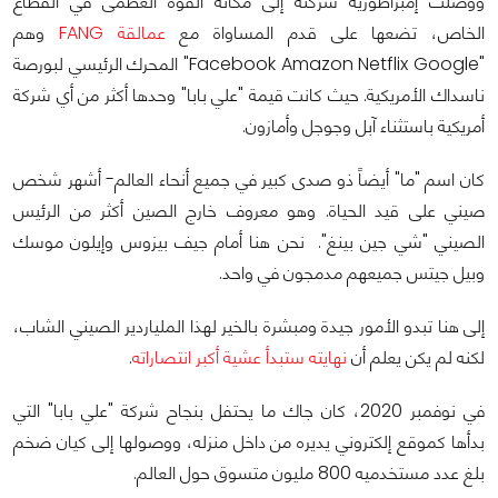
ووصلت إمبراطورية شركته إلى مكانة القوة العظمى في القطاع
الخاص، تضعها على قدم المساواة مع
عمالقة FANG
وهم
"Facebook Amazon Netflix Google" المحرك الرئيسي لبورصة
ناسداك الأمريكية. حيث كانت قيمة "علي بابا" وحدها أكثر من أي شركة
أمريكية باستثناء آبل وجوجل وأمازون.
كان اسم "ما" أيضاً ذو صدى كبير في جميع أنحاء العالم- أشهر شخص
صيني على قيد الحياة. وهو معروف خارج الصين أكثر من الرئيس
الصيني "شي جين بينغ". نحن هنا أمام جيف بيزوس وإيلون موسك
وبيل جيتس جميعهم مدمجون في واحد.
إلى هنا تبدو الأمور جيدة ومبشرة بالخير لهذا الملياردير الصيني الشاب،
لكنه لم يكن يعلم أن
نهايته ستبدأ عشية أكبر انتصاراته
.
في نوفمبر 2020، كان جاك ما يحتفل بنجاح شركة "علي بابا" التي
بدأها كموقع إلكتروني يديره من داخل منزله، ووصولها إلى كيان ضخم
بلغ عدد مستخدميه 800 مليون متسوق حول العالم.