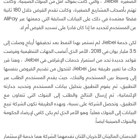
الصغيرة Jiebei ، والتي كانت بفوائد أقل من البنوك الصينية، وكانت
تهتم بأصحاب المشاريع الصغيرة، وكانت تقدم القرض خلال 180 ثانية
فقط! معتمدة في ذلك على البيانات السابقة التي جمعتها عبر AliPay
عن المستخدم لتحديد ما إذا كان قادرا على تسديد القرض أم لا.
لكن خدمة Jiebei لم تستمر بهذا النمط بعد تحقيقها أرباح وصلت إلى
3.5 مليار يوان في 2018، الأمر الذي أغضب الجهات التنظيمية وفرضت
قواعد جديدة تحد من استمرار خدمات الإقراض في Jiebei ، وهنا قرر
جاك ما تغيير طريقة عمل Jiebei لتتحول من تقديم القروض بنفسها
إلى وسيط بين المستخدم والبنك، حيث يقدم المستخدم الطلب عبر
التطبيق، ثم يقوم التطبيق بتحليل بيانات المستخدم وتحديد جدارته
الإئتمانية، ثم إرسال النتائج والطلب إلى البنوك التي تتعاون مع
التطبيق، وتحصل الشركة على نسبة، وبهذه الطريقة تكون الشركة تبيع
البيانات إلى البنوك فعلياً. وهو الأمر الذي لم يكن كافي لإرضاء الحكومة
والبنوك الصينية ايضاً.
الخدمتان الماليتان الأخريان اللتان تقدمهما الشركة هما خدمة الإستثمار