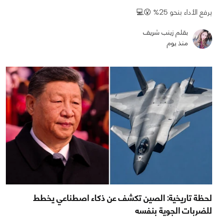
يرفع الأداء بنحو 25% 😮💻
بقلم زينب شريف
منذ يوم
لحظة تاريخية: الصين تكشف عن ذكاء اصطناعي يخطط
للضربات الجوية بنفسه