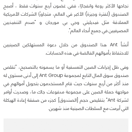
نجاحها الأكثر روعة وانفجارًا، ففي غضون أربع سنوات فقط ، أصبح
الصندوق (لفترة وجيزة) الأكبر في العالم، متجاوزًا الشركات الأمريكية
العملاقة مثل فيديليتي وجي بي مورجان و "صدم التنفيذيين
المصرفيين في جميع أنحاء العالم".
أنشأ Ant هذا الصندوق من خلال دعوة المستهلكين الصينيين
للاحتفاظ بأموالهم الفائضة في هذه الحسابات.
وفي ظل إجراءات الصين التعسفية أو ما يسمونه بالتصحيح، "تقلص
صندوق سوق المال التابع لمجموعة Ant Group إلى أدنى مستوى له
منذ أكثر من أربع سنوات حيث قام المستخدمون بتحويل أموالهم في
مواجهة حملة الصين على مجموعة مدفوعات جاك ما، وصدرت أوامر
لشركة Ant" بتقليص حجم [الصندوق] كجزء من صفقة إعادة الهيكلة
التي أبرمت مع السلطات الصينية منذ شهرين.