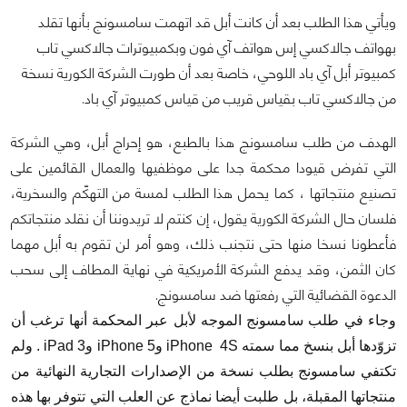
ويأتي هذا الطلب بعد أن كانت أبل قد اتهمت سامسونج بأنها تقلد
بهواتف جالاكسي إس هواتف آي فون وبكمبيوترات جالاكسي تاب
كمبيوتر أبل آي باد اللوحي، خاصة بعد أن طورت الشركة الكورية نسخة
من جالاكسي تاب بقياس قريب من قياس كمبيوتر آي باد.
الهدف من طلب سامسونج هذا بالطبع، هو إحراج أبل، وهي الشركة
التي تفرض قيودا محكمة جدا على موظفيها والعمال القائمين على
تصنيع منتجاتها ، كما يحمل هذا الطلب لمسة من التهكّم والسخرية،
فلسان حال الشركة الكورية يقول، إن كنتم لا تريدوننا أن نقلد منتجاتكم
فأعطونا نسخا منها حتى نتجنب ذلك، وهو أمر لن تقوم به أبل مهما
كان الثمن، وقد يدفع الشركة الأمريكية في نهاية المطاف إلى سحب
الدعوة القضائية التي رفعتها ضد سامسونج.
وجاء في طلب سامسونج الموجه لأبل عبر المحكمة أنها ترغب أن
تزوّدها أبل بنسخ مما سمته iPhone 4S وiPhone 5 وiPad 3 . ولم
تكتفي سامسونج بطلب نسخة من الإصدارات التجارية النهائية من
منتجاتها المقبلة، بل طلبت أيضا نماذج عن العلب التي تتوفر بها هذه