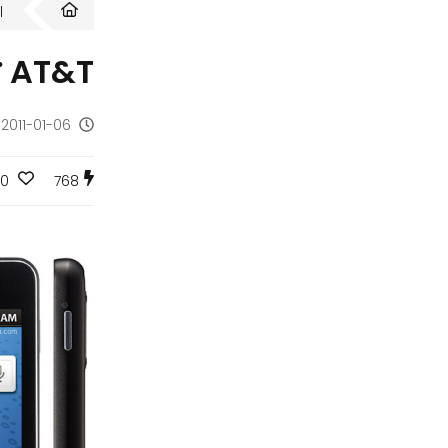
ا
AT&T تعلن عن الهاتف Samsung i997 Infuse 4G
2011-01-06 - منذ 15 سنة
0
768