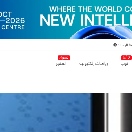
ة الرامات🔴
5/10
تسوق
توب
رياضات إلكترونية
المتجر