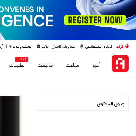
ترند
الذكاء الاصطناعي 🤖
دليل بناء المنازل الذكية🛖
صيف وتبريد ❄️
أزم
مُحدّث
أخبار
مقالات
مراجعات
تطبيقات
جدول المحتوى