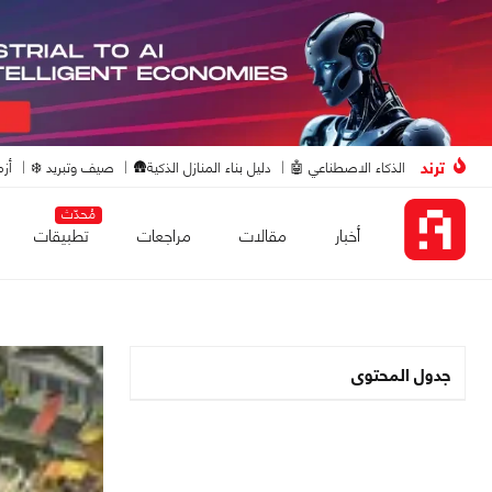
ترند
الذكاء الاصطناعي 🤖
دليل بناء المنازل الذكية🛖
صيف وتبريد ❄️
أزم
مُحدّث
أخبار
مقالات
مراجعات
تطبيقات
جدول المحتوى