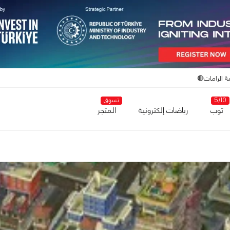
ة الرامات🔴
5/10
تسوق
توب
رياضات إلكترونية
المتجر