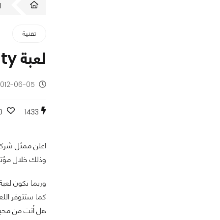
ا
تقنية
لعبة Sim City ستصل إلى الفيس بوك خلال هذا الشهر [E3]
2012-06-05 - منذ 14 س
0
1433
وذلك خلال مؤتمر 
وربما تكون لعبة Sim City موجه بشكل مباشر لتكون منافسا قويا للعبة Cityville من ز
كما ستتوفر اللعبة
هل أنت من محبي