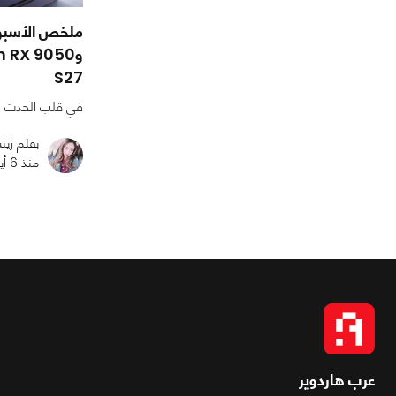
ملخص الأسبوع
S27
في قلب الحدث ال
بقلم زي
منذ 6 أيام
عرب هاردوير