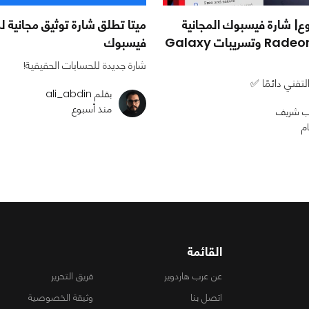
| شارة فيسبوك المجانية
ميتا تطلق شارة توثيق مجانية
وRadeon RX 9050 وتسريبات Galaxy
فيسبوك
شارة جديدة للحسابات الحقيقية!
تقني دائمًا ✅
بقلم ali_abdin
منذ أسبوع
نب شريف
القائمة
عن عرب هاردوير
فريق التحرير
اتصل بنا
وثيقة الخصوصية