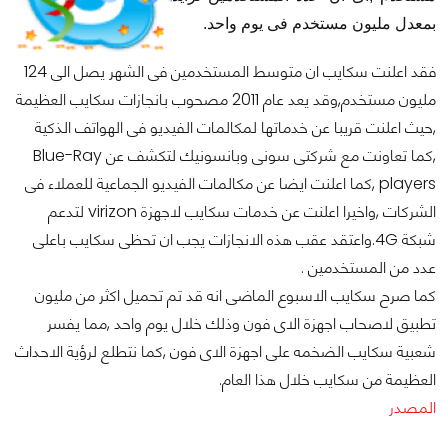
بمعدل مليون مستخدم فى يوم واحد.
فقد اعلنت سكايب ان متوسط المستخدمين فى الشهر يصل الى 124
مليون مستخدم,وقد يعد عام 2011 مصحوب بانجازات سكايب العظيمة
,حيث اعلنت قريبا عن خدماتها لمكالمات الفيديو فى الهواتف الذكية
,كما تعاونت مع شركتى سونى وبانسونيك لتكشف عن Blue-Ray
players ,كما اعلنت ايضا عن مكالمات الفيديو الجماعية للعملاء فى
الشركات ,واخيرا اعلنت عن خدمات سكايب لاجهزة virizon لتدعم
شبكة 4G.واعتقد عقب هذه الانجازات يجب ان تحظى سكايب باعلى
عدد من المستخدمين .
كما صرح سكايب الاسبوع الماضى انه قد تم تحميل اكثر من مليون
تطبيق لاصحاب اجهزة الاى فون وذلك خلال يوم واحد ,مما يفسر
شعبية سكايب الضخمه على اجهزة الاى فون ,كما نتطلع لرؤية الاحداث
العظيمة من سكايب خلال هذا العام.
المصدر