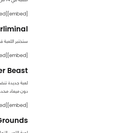
[embed]https://www.youtube.com/watch?v=W8qWEDsuaIA[/embed]
liminal :
ستختبر اللعبة ق
[embed]https://www.youtube.com/watch?v=kl5qbQQsV3I[/embed]
r Beast :
دون ميعاد محدد
[embed]https://www.youtube.com/watch?v=FZ8zQrxNVog[/embed]
rounds :