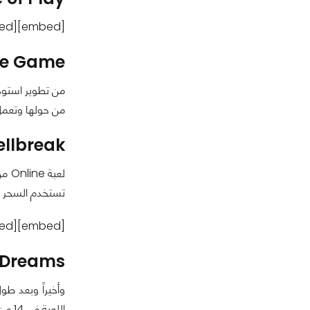
[embed]https://www.youtube.com/watch?v=1NMbLU6gc9Q[/embed]
e Game :
من حولها وتعمل على 
llbreak :
تستخدم السحر ف
[embed]https://www.youtube.com/watch?v=zy0wRL5EQ4I[/embed]
Dreams :
اللعبة في 14 من فبراير المقبل وإليكم عرض تشويقي جديد لها