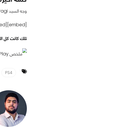
وجه السيد Ken Kutaragi وهو أحد مؤسسي منصة PS1 كلمة رائعة للاعبين احتفالأً بمرور 25 عاماً على بداية ظاهرة ال Playstation
[embed]https://www.youtube.com/watch?v=n-iJTq9W3Lg[/embed]
تلك كانت كل التفاصيل عن آخر State of Play ل Sony ، شاركون
PS4