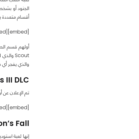
أقسام متعددة يم
[embed]https://www.youtube.com/watch?v=rQ8PsxJN6eE[/embed]
والذي يفجر أي شيء ، القوس والس
III DLC :
تم الإعلان عن أول توسعة أو DLC تخص لعبة Kingdom Hearts III وا
[embed]https://www.youtube.com/watch?v=jGkKC7Oze2w[/embed]
’s Fall :