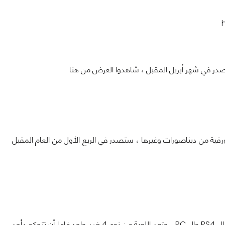
تصدر في شهر أبريل المقبل ، شاهدوا العرض من هنا
كنك من التفاعل مع وحوش ورقية من ديناصورات وغيرها ، ستصدر في الربع الأول من العام المقبل
لعبة اللعب التعاونية الغير متوازنة أصبح لها ميعاد إصدار أخيراً في 24 من أبريل المقبل على ال PS4 وال PC ، وتعد اللعبة من نوع 4 ضد واحد فإما أن تتحكم بأحد