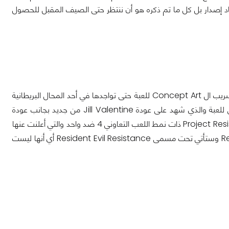
 ميعاد إصدار بل كل ما تم ذكره هو أن ننتظر حتى الصيف المقبل للحصول
كانت التسريبات تنهال علينا منذ فترة بخصوص Resident Evil 3 Remake بداية من تسريب ال Concept Art للعبة حتى تواجدها في أحد المحال البريطانية
وبسعر 51$ إلى العديد من الأقاويل المتداولة ولذلك أنهت Sony النزاع بالعرض الرسمي للعبة والذي شهد على عودة Jill Valentine من جديد بجانب عودة
الشرير Nemesis والفيروس إلى مدينة Raccoon ، المثير في الأمر هو أن لعبة Project Resistance ذات نمط اللعب التعاوني 4 ضد واحد والتي أعلنت عنها
Capcom في السابق اتضحت أنها ستكون الطور الأونلاين الخاص بلعبة Resident Evil 3 وستأتي تحت مسمى Resident Evil Resistance أي أنها ليست