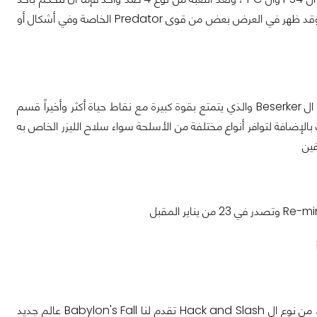
الجنود أو بشخصية Predator والذي سيبدأ صيده وسيمارس مهاراته الخارقة على أعدائه وقد ظهر في العرض بعض من قوى Predator الخاصة وفي أشكال أو
أولهم قسم الصائد والذي يمتاز بسرعة وتوازن في الحركة مع قوة الأسلحة أما ثانيهم فهو ال Beserker والذي يتمتع بقوة كبيرة مع نقاط حياة أكثر وأخيراً قسم
ى التحرك بسرعة شديدة مع تواجد Stamina كثيرة وكل ذلك بالإضافة لتوافر أنواع مختلفة من الأسلحة سواء سلاح الليزر الخاص به
إنها لعبة استوديو Platinum Games المنتظره منذ مدة خاصة بعد Nier Automata ، من نوع ال Hack and Slash تقدم لنا Babylon's Fall عالم جديد