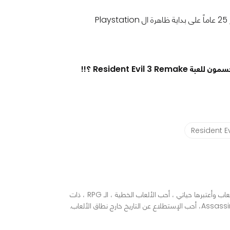
Resident E
محرر ومراجع ألعاب في "عرب هاردوير"، شغوف بكل ما يتعلق بصناعة الألعاب وأعتبرها حياتي ، أحب الألعاب الخطية ، الـ RPG ، ذات