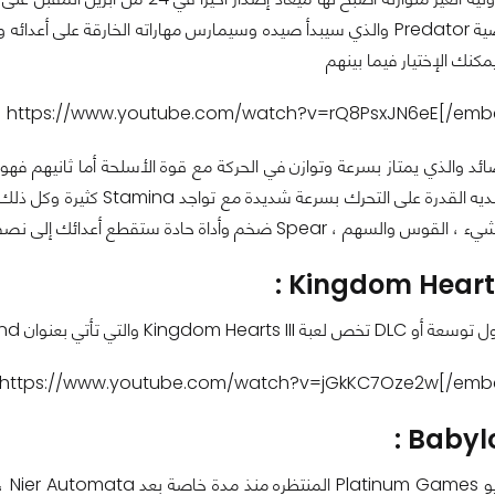
كنك الإختيار فيما بينهم
Scout والذي لديه القدرة عل
هم ، Spear ضخم وأداة حادة ستقطع أعدائك إلى نصفين
Kingdom Hearts 
لتي تأتي بعنوان Re-mind وتصدر في 23 من يناير المقبل
Babylon