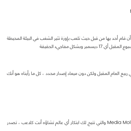
دم لعبة Untitled Goose تجربة فريدة لا أعتقد أن قام أحد بها من قبل حيث تلعب بإوزة تثير الشغب في البيئة المحيطة
شكل مفاجيء الحقيقة
Onlin من نوع ال Battle Royale ستشق طريقها على المنصة في شكل Beta في ربيع العام المقبل ولكن دون ميعاد إصدار محدد ، كل ما رأيناه هو أنك
وأخيراً وبعد طول غياب وتأخيرات تأتينا لعبة Dreams المنتظره من قبل استوديو Media Molecules والتي تتيح لك ابتكار أي عالم تشاؤه أنت كلاعب ، تصدر