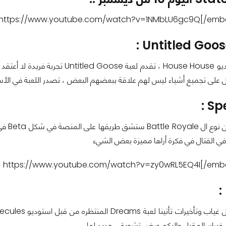
Untitled Goos
من تطوير استوديو House House ، تق
تجميع أشياء ليس لهم علاقة ببعضهم البعض ، تصدر اللعبة في الأسبوع المقبل أي 17 ديسمبر وب
Spe
لعبة e
ي القتال في فكرة أراها مميزة بعض الشيء