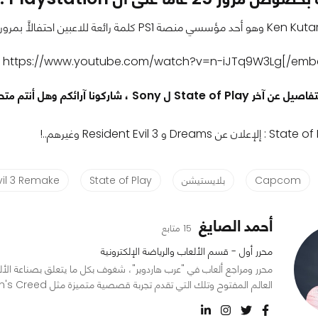
ا آرائكم وهل أنتم متحسمون للعبة Resident Evil 3 Remake ؟!!
Capcom
بلايستيشن
State of Play
vil 3 Remake
أحمد الصايغ
15 متابع
محرر أول - قسم الألعاب والرياضة الإلكترونية
العالم المفتوح وتلك التي تقدم تجربة قصصية متميزة مثل Assassin's Creed، أحب الإستطلاع عن التاريخ خارج نطاق الألعاب.