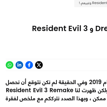
ملخص State of Play : إلإعلان عن Dreams و Resident Evil 3
انتهت اليوم آخر فقرة State of Play خاصة ب Sony لعام 2019 وفي الحقيقة لم نكن نتوقع أن نحصل
على أخبار مهمة تذكر وهو ما حدث بالفعل أو بنسبة كبيرة ولكن ظهرت لنا Resident Evil 3 Remake
ممكن ، وبهذا الصدد نترككم مع ملخص لفقرة