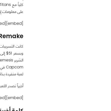
على معلومات إ
[embed]https://www.youtube.com/watch?v=PckcAblyGB4[/embed]
 Remake :
لعبة منفردة بذات
أخيراً تصدر اللعبة في 3 من أبريل المقبل عل
[embed]https://www.youtube.com/watch?v=LxDm9T1TKvU[/embed]
كلمة أخيرة بخصوص مرو