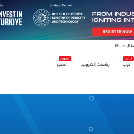
ة الرامات🔴
5/10
تسوق
توب
رياضات إلكترونية
المتجر