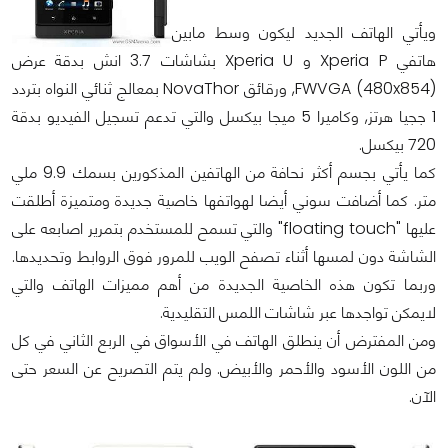
ويأتي الهاتف الجديد ليكون وسط مابين
هاتفي Xperia P و Xperia U بشاشات 3.7 انش بدقة عرض
FWVGA (480x854), ورقائق NovaThor بمعالج ثنائي النواه بتردد
1 ججيا هرتز, وكاميرا 5 ميجا بيكسل والتي تدعم تسجيل الفيديو بدقة
720 بيكسل.
كما يأتي بجسم أكثر نحافة من الهاتفين المذكورين بسمك 9.9 ملي
متر. كما أضافت سوني أيضا لهواتفها خاصية جديدة ومتميزة أطلقت
عليها "floating touch" والتي تسمح للمستخدم بتمرير اصابعه على
الشاشة دون لمسها أثناء تصفح الويب للمرور فوق الروابط وتحديدها.
وربما تكون هذه الخاصية الجديدة من أهم مميزات الهاتف والتي
لايمكن تواجدها عبر شاشات اللمس التقليدية.
ومن المفترض أن ينطلق الهاتف في الأسواق في الربع الثاني في كل
من اللون الأسود والأحمر والأبيض. ولم يتم التصريح عن السعر حتى
الآن.