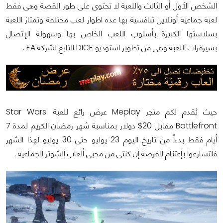
الشخص الأول أو الثالث واللعبة لا تحتوى على طور القصة وهى فقط
لعبة جماعية أونلاين تنافسية بها عده اطوار لعب مختلفة وتمتاز اللعبة
بسلاستها الكبيرة بأسلوب اللعب الخاص بها وسهولة الإتصال
بسيرفرات اللعبة وهى من تطوير استوديو DICE التابع لشركة EA .
حيث يُقدم لكم متجر Meplay عرض رائع للعبة Star Wars:
Battlefront مقابل 20$ دولار بمناسبة شهر رمضان الكريم لمدة 7
أيام فقط بدءاً من تاريخ اليوم 23 يوليو حتى 30 يوليو لهذا الشهر
فلتسارعوا بإعتنام الفرصة إن كنتى من محبى ألعاب الشوتر الجماعية .