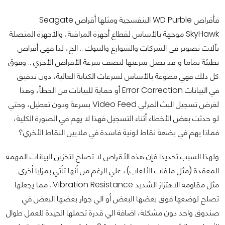
فأقراص WD Purble البنفسجية ومثلها أقراص Seagate
SkyHawk موجهة بالأساس لقطاع أجهزة المراقبة، والأجهزة المتصلة
بآلات تصوير في الشركات والشوارع والبنوك .. الخ، لذا فهي أقراص
بطيئة تماما و قد تصل سرعتها لنصف سرعة الأقراص الأخري .. وفوق
كل ذلك فهي مطوعة بالأساس لسرعات الكتابة العالية، دون تدقيق
في البيانات Error Correction أو حماية للبيانات من الخطأ، وهذا
لغرض تسجيل البث المرئي Video Feed بسرعة ودون تعطيل، وحتي
لو حدثت بعض الأخطاء أثناء التسجيل فهذا لا يهم في الصورة الكلية،
فماذا يهم في بضعة نقاط لونية فاسدة في ملايين النقاط الأخري؟
ولهذا السبب تحديدا فإن هذه الأقراص لا تصلح لتخزين البيانات المهمة
المعقدة (مثل ملفات الألعاب)، علي الرغم من أنها تأتي بمزايا أخري
مثل مقاومة الاهتزاز الشديد Vibration Resistance، مما يجعلها
تصلح لوضعها فوق بعضها البعض أو الي جوار بعضها البعض في
صندوق واحد دون مشكلة، اضافة الي قدرة تحملها الجيدة للعمل طوال