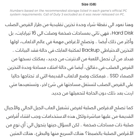
وهنا نعود الي نقطة شراء وحدة تخزين تقليدية من طراز القرص الصلب
Hard Disk، فهي تاتي بمساحات ضخمة وصلت الي 16 تيرابايت، بل
وأكثر من ذلك أيضا .. وتصلح لأغراض مهمة في عالم الالعاب، اولها
التخزين الاحتياطي Backup لمكتبة العابك في حالة فقد البيانات ..
فبدلا من أن تحمل اللعبة من الانترنت من جديد، يمكنك نسخها من
القرص الصلب في دقائق، أيضا في حالة امتلاء مساحة وحدة التخزين
الصماء SSD .. فيمكنك وضع الالعاب القديمة التي لا تحتاجها حاليا
علي القرص الصلب لتستغل مساحتها في شئ اخر، وتستعيدها متي
اردت بعد ذلك دون الحاجة لتحميلها من جديد.
كما تصلح الاقراص الصلبة لغرض تشغيل العاب الجيل الحالي والأجيال
القديمة من عليها مباشرة.ولكل هذه الاستخدامات وجب اقتناء أقراص
صلبة ذات مساحات ضخمة .. لكن السؤال حينها يتحول الي: أي نوع من
الأقراص الصلبة بالضبط؟ هناك السريع منها والبطئ، هناك المتين