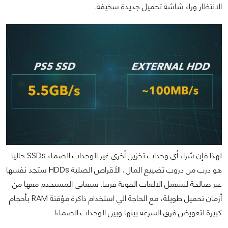
الانتظار وراء شاشة تحميل جديدة سخيفة.
لهذا فإن شراء أي وحدات تخزين أخري غير الوحدات الصماء SSDs حاليا
هو درب من دروب تضييع المال، الأقراص الصلبة HDDs ستجد نفسها
غير صالحة لتشغيل الالعاب القوية قريبا. سيعاني المستخدم معها من
أزمان تحميل طويلة، مع الحاجة الي استخدام ذاكرة مؤقتة RAM بأحجام
كبيرة لتعويض فرق السرعة بينها وبين الوحدات الصماء!