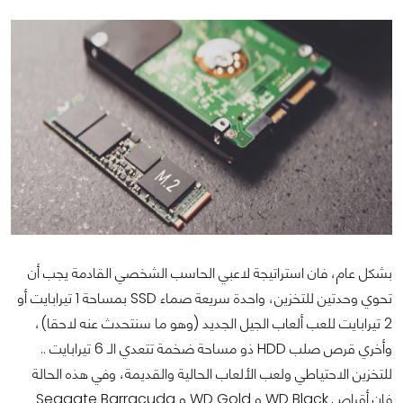
بشكل عام، فان استراتيجة لاعبي الحاسب الشخصي القادمة يجب أن
تحوي وحدتين للتخزين، واحدة سريعة صماء SSD بمساحة 1 تيرابايت أو
2 تيرابايت للعب ألعاب الجيل الجديد (وهو ما سنتحدث عنه لاحقا)،
وأخري قرص صلب HDD ذو مساحة ضخمة تتعدي الـ 6 تيرابايت ..
للتخزين الاحتياطي ولعب الألعاب الحالية والقديمة، وفي هذه الحالة
فإن أقراص WD Black و WD Gold و Seagate Barracuda