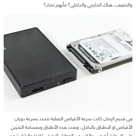
والخفيف، هناك الخارجي والداخلي؟ فأيهم نختار؟
في قديم الزمان كانت سرعة الأقراص الصلبة تتحدد بسرعة دوران
الأقراص او الاطباق بالداخل، وبعدد هذه الأطباق وبمساحة التخزين
علي كل طبق/قرص. والكثير من العوامل الاخري، لكنها حاليا لا تتحدد