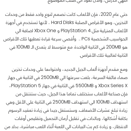
انتهي الدرس، والآن نعود الي صلب الموضوع.
حتي عام 2020، فإن الألعاب كانت تصمم لنوع واحد فقط من وحدات
التخزين، وهو الأقراص الصلبة Hard Disks .. لأنها تستخدم في أجهزة
الألعاب المنزلية مثل PlayStation 4 و Xbox One اضافة الي
الحواسيب الشخصية PCs .. وأقصي سرعة قراءة تعطيها تلك الأقراص
هو 200MB في الثانية الواحدة. مع متوسط لا يتعدي الـ 100MB في
الثانية لغالبية تلك الأقراص.
ومع مقدم أجهزة ألعاب الجيل الجديد، واحتواءها علي وحدات تخزين
صماء فائقة السرعة، بلغت سرعتها الي 2500MB في الثانية في جهاز
Xbox Series X و 5500MB في الثانية في جهاز PlayStation 5،
فإن صناعة الألعاب ستختلف تماما هذا الجيل، حيث ستنتقل من
استهداف 100MB الي استهداف 2500MB في الثانية علي الأقل وهي
زيادة تبلغ عشرات الأضعاف. وستستغل جيدا في زيادة تعقيد الرسوم
بكافة أشكالها، وبالذات في تقليل أزمان التحميل وتقليص أوقات
الانتظار، و زيادة كم بث البيانات الي اللعبة أثناء اللعب مباشرة، بدلا من