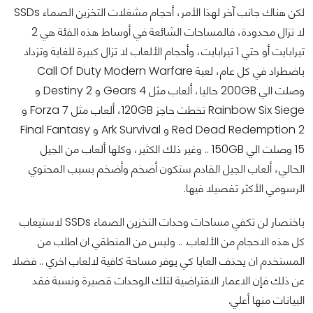
لكن هناك جانب آخر لهذا الأمر، أحجام مشغلات التخزين الصماء SSDs
لا تزال محدودة، فالمساحات الشائعة في أوساط هذه الفئة هي 2
تيرابايت أو حتي 1 تيرابايت، وأحجام الألعاب لا تزال كبيرة للغاية وتزداد
باضطراد في كل عام، لعبة Call Of Duty Modern Warfare
وصلت الي 200GB حاليا، ألعاب مثل Gears 4 و Destiny 2 و
Rainbow Six Siege تخطت حاجز 120GB، ألعاب مثل Forza 7 و
Red Dead Redemption 2 و Ark Survival و Final Fantasy
15 وصلت الي 150GB .. وغير ذلك الكثير، وكلها ألعاب من الجيل
الحالي، ألعاب الجيل القادم ستكون أضخم وأضخم بسبب المحتوي
الرسومي الأكثر تفصيلا فيها.
باختصار لن تكفي مساحات وحدات التخزين الصماء SSDs لاستيعاب
كل هذه الاحجام من الألعاب. .. وليس من المنطقي ان اطلب من
المستخدم ان يحذف العابا كي يوفر مساحة كافية لالعاب اخري .. فضلا
عن ذلك فإن الاعمار الافتراضية لتلك الوحدات قصيرة ونسبة فقد
البيانات منها أعلي.