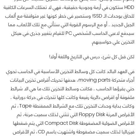
HDD ستكون في أزمة وجودية حقيقية، فهي لا تمتلك السرعات الكافية
للحاق بوحدات الـ SSD! وستصير في خطر كونها غير متوافقة مع ألعاب
الجيل الجديد .. أو مع الرسوم القوية التي ستأتي مع تلك الألعاب. مما
سيدفع لاعبي الحاسب الشخصي PC للقيام بتغيير جذري في هيكل
التخزين علي حواسيبهم.
لكن قبل كل شئ، درس في التاريخ واللغة أولا!
في العهد البائد كانت كل وسائط التخزين الأساسية في الحاسب تحوي
أجزاء متحركة moving parts، هدفها تحريك أقراص تخزين البيانات
حتي يقرؤها الحاسب .. فكانت وسائط التخزين تلك ما هي الا شرائط
ملفوفة أو اقراص دائرية رفيعة وكانت كلها تتحرك في حركة دورانية ..
وكانت بداية وحدات التخزين تلك مع الشرائط الممغنطة Tape، ثم
الأقراص المرنة Floppy Disk التي تنثني لذلك سميت مرنة، ثم
الأقراص الضوئية المضغوطة Compact Disk التي يتم ضغطها
فيزيائيا لذلك سميت مضغوطة واشتهرت باسم CD، ثم الأقراص