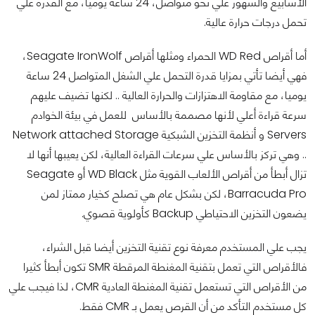
الأسابيع والشهور علي نحو متواصل، 24 ساعة يوميا، مع القدرة علي
تحمل درجات حرارة عالية.
أما أقراص WD Red الحمراء ومثلها أقراص Seagate IronWolf،
فهي أيضا تأتي بمزايا قدرة التحمل علي الشغل المتواصل 24 ساعة
يوميا، مع مقاومة الاهتزازات والحرارة العالية .. لكنها تضيف عليهم
سرعة قراءة أعلي لأنها مصممة بالأساس للعمل في بيئة الخوادم
Servers و أنظمة التخزين الشبكية Network attached Storage
.. وهي تركز بالأساس علي سرعات القراءة العالية، لكن يعيبها أنها لا
تزال أبطأ من أقراص الألعاب القوية مثل WD Black أو Seagate
Barracuda Pro، لكن بشكل عام هي تصلح كخيار ممتاز لمن
يضعون التخزين الاحتياطي Backup كأولوية قصوي.
يجب علي المستخدم معرفة نوع تقنية التخزين أيضا قبل الشراء،
فالأقراص التي تعمل بتقنية المغنطة المرقطة SMR تكون أبطأ كثيرا
من الأقراص التي تستعمل تقنية المغنطة العادية CMR، لذا فيجب علي
كل مستخدم التأكد من أن القرص يعمل بـ CMR فقط.