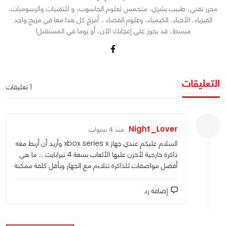
محرر تقني، طبيب بشري، متحمس لعلوم الحاسوب، و للتقنيات والرسوميات،
الفيزياء، الأحياء، الكيمياء، وعلوم الفضاء .. أمزج كل هذا معا في مزيج واحد
مبسط، قد يحوز علي إعجابك الآن، أو يوما في المستقبل!
التعليقات
1 تعليقات
Night_Lover
منذ 4 سنوات
السلام عليكم عندي جهاز xbox series x وأريد أن أربط معه
ذاكرة خارجية لأخزن عليها الألعاب بسعة 4 تيرابايت ... ما هي
أفضل مواصفات للذاكرة تتلاءم مع الجهاز وبأقل كلفة ممكنة
إضافة رد