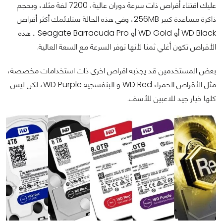
عليك اقتناء أقراص ذات سرعة دوران عالية، 7200 لفة مثلا، وبحجم
ذاكرة مساعدة كبير 256MB، وفي هذه الحالة ستلائمك أكثر أقراص
WD Black أو WD Gold أو Seagate Barracuda Pro .. هذه
الأقراص تكون أغلي ثمنا لأنها توفر السرعة مع السعة العالية.
بعض المستخدمين قد يجذبه اقراص اخري ذات استخدامات مخصصة،
مثل الأقراص الحمراء WD Red و البنفسجية WD Purple، لكن ليس
كلها خيار جيد للاعبين للأسف.