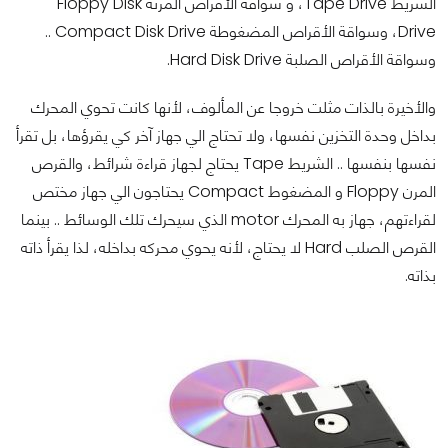
الشريط Tape Drive، و سواقة الأقراص المرنة Floppy Disk
Drive، وسواقة الأقراص المضغوطة Compact Disk Drive ..
وسواقة الأقراص الصلبة Hard Disk Drive.
والأخيرة بالذات مثلت خروجا عن المألوف، لأنها كانت تحوي المحرك
بداخل وحدة التخزين نفسها، ولا تحتاج الي جهاز آخر كي يقرؤها، بل تقرأ
نفسها بنفسها .. الشريط Tape يحتاج لجهاز قراءة شرائط، والقرص
المرن Floppy و المضغوط Compact يحتاجون الي جهاز مختص
لقراءتهم، جهاز به المحرك motor الذي سيحرك تلك الوسائط .. بينما
القرص الصلب Hard لا يحتاج، لأنه يحوي محركه بداخله، لذا يقرأ ذاته
بذاته.