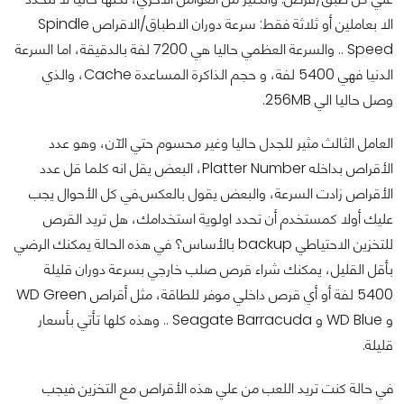
الا بعاملين أو ثلاثة فقط: سرعة دوران الاطباق/الاقراص Spindle
Speed .. والسرعة العظمي حاليا هي 7200 لفة بالدقيقة، اما السرعة
الدنيا فهي 5400 لفة، و حجم الذاكرة المساعدة Cache، والذي
وصل حاليا الي 256MB.
العامل الثالث مثير للجدل حاليا وغير محسوم حتي الآن، وهو عدد
الأقراص بداخله Platter Number، البعض يقل انه كلما قل عدد
الأقراص زادت السرعة، والبعض يقول بالعكس.في كل الأحوال يجب
عليك أولا كمستخدم أن تحدد اولوية استخدامك، هل تريد القرص
للتخزين الاحتياطي backup بالأساس؟ في هذه الحالة يمكنك الرضي
بأقل القليل، يمكنك شراء قرص صلب خارجي بسرعة دوران قليلة
5400 لفة أو أي قرص داخلي موفر للطاقة، مثل أقراص WD Green
و WD Blue و Seagate Barracuda .. وهذه كلها تأتي بأسعار
قليلة.
في حالة كنت تريد اللعب من علي هذه الأقراص مع التخزين فيجب