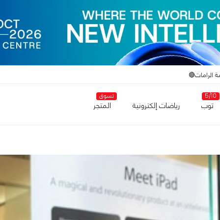
ة الرامات🔴
5/10
تسوق
توب
رياضات إلكترونية
المتجر