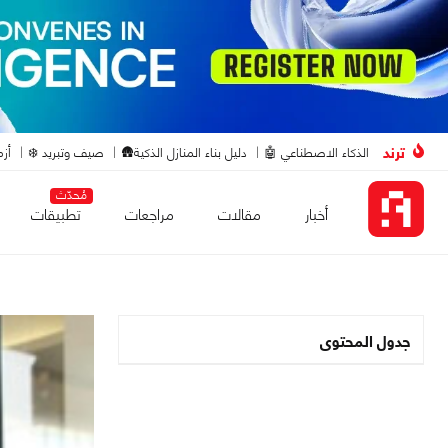
ترند
الذكاء الاصطناعي 🤖
دليل بناء المنازل الذكية🛖
صيف وتبريد ❄️
أزم
مُحدّث
أخبار
مقالات
مراجعات
تطبيقات
جدول المحتوى