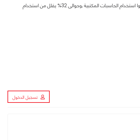
ووفقا للمسح الذى اجرته الشركة ايضا فقد وجدت 35% من مالكى الاجهزة اللوحية قد يقللوا استخدام الحاسبات المكتبية ,وحوالى 32% يقلل من استخدام
تسجيل الدخول