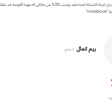
not".
ريم كمال
2 متابع