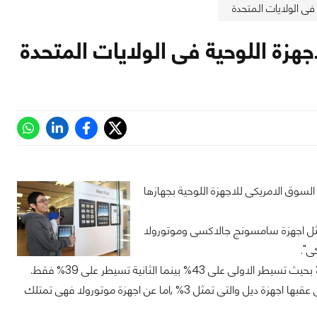
 استطاعت ابل ان تسيطر على السوق الامريكى للاجهزة اللوحية بجهازها
مثل اجهزة سامسونج جالاكسى وموتورولا
ى".
كما تتخلف اجهزة سامسونج جالاكسى فى السوق لتسيطر على 4% فقط من السوق ,وياتى عقبها اجهزة ديل والتى تمثل 3% ,اما عن اجهزة موتورولا فهى تمتلك