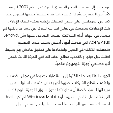
عودة ديل إلى منصب المدير التنفيذي لشركته في عام 2007 لم يغير
كثيراً من الوضع فالشركة كانت تواجه فترة عصيبة دفعتها لتسريح عدد
كبير من الموظفين, غلق بعض المقرات وإعادة هيكلة النظام الإداري.
تلك الإجراءات ساهمت في تقليل انحراف الشركة عن مسارها ولكنها لم
تصمد في النهاية أمام الشركات الصينية الصاعدة حينها مثل Lenovo,
Asus وAcer التي قدمت أجهزة أرخص بسبب علمية التصنيع
منخفضة التكلفة في الصين واعتمادها على تحقيق هامش ربح بسيط.
احتلت ديل حينها وبالتحديد مطلع العقد الماضي المركز الثالث ضمن
أكبر مصنعي أجهزة الكومبيوتر عالمياً.
اتجهت Dell بعد هذه الفترة إلى استثمارات جديدة في مجال الخدمات
واهتمت بقطاع الشركات بصورة أكبر بعد أن اعتمدت لسنوات على
مبيعاتها للأفراد خاصة أن محاولاتها دخول سوق الأجهزة اللوحية كانت
التي تعتمد على نظام الاندرويد أو Windows Mobile لم تكن ناجحة
لتتمسك بسياستها التي طالما اعتمدت عليها في المقام الأول.