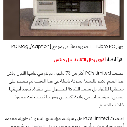
جهاز Tubro PC - الصورة نقلاً عن موقع PC Mag[/caption]
اقرأ أيضاً:
أقوى رجال التقنية: بيل جيتس
حققت PC’s Limited أكثر من 73 مليون دولار في عامها الأول ولكن
هذا الرقم الكبير بالنسبة لشركة ناشئة في هذا الوقت لم يقتصر على
مبيعاتها للأفراد بل سعت الشركة للحصول على حقوق توريد أجهزتها
لبعض المؤسسات في ولاية تكساس وهو ما نجحت فيه بصورة
فاجئت الجميع.
اعتمدت PC’s Limited على سياسة مؤسسها لسنوات طويلة مقدمة
أجهزة بعتاد قوي وبأسعار رخيصة معتمدة على التواصل مباشرة مع