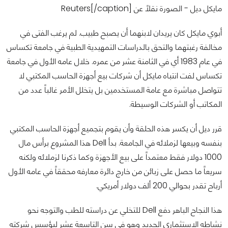
مايكل ديل - الصورة نقلاً عن Reuters[/caption]
أبوي مايكل كان يريدان لابنهما أن يصبح طبيب. لم يرغب الفتى في
مخالفة رغبتهما والتحق بالدراسات التمهيدية الطبية في جامعة تكساس
في عام 1983 أي في الثامنة عشر من عمره. خلال عامه الأول في جامعة
تكساس لفت انتباه مايكل أن شركات بيع أجهزة الحاسب المكتبي لا
تتواصل مباشرة مع عامة المستخدمين بل يتخلل الأمر غالباً عدد من
المكاتب أو الشركات الوسيطة.
قرر ديل أن يكسر هذه الحلقة وأن يقوم بتجميع أجهزة الحاسب المكتبي
بنفسه وبيعها لزملائه في الجامعة. بدأ Dell هذا المشروع برأس مال
1000 دولار فقط معتمداً على بيع الأجهزة وكما ذكرنا لزملائه ولكنه
سريعاً ما حصل على زبائن من خارج دائرة معارفه محققاً في عامه الأول
أرباح تقدر بحوالي 200 ألف دولار أمريكي.
هذا النجاح الباهر دفع Dell للتخلي عن دراسته للطب والتوجه نحو
نشاطه الاستثماري الجديد وهو في سن التاسعة عشر ليؤسس شركته