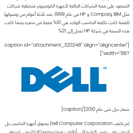
الصعود على قمة الشركات البائعة لأجهزة الكومبيوتر متخطية شركات
مثل Compaq, IBM و HP في عام 1999. بعد ثلاثة أعوام من وصولها
للقمة كانت تكلفة الحاسب الواحد هي 10% فقط من سعره بينما كانت
هذه النسبة في شركة HP تصل إلى 21%.
[caption id="attachment_320248" align="aligncenter"
width="887"]
شعار ديل حتى عام 2010[/caption]
لم تكتف Dell Computer Corporation بسوق أجهزة الحاسب بل
اتجهت وفي نفس الفترة التي أطلقت فيها موقعها الإلكتروني لسوق