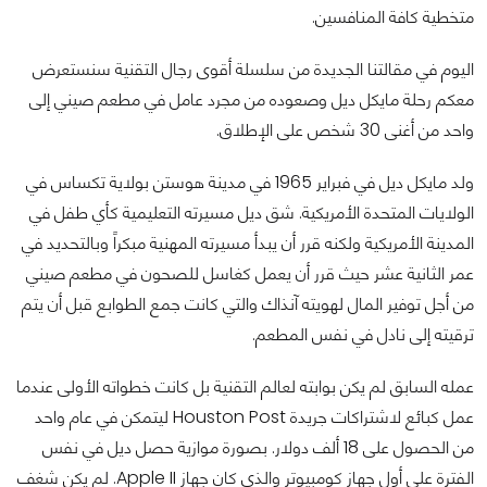
متخطية كافة المنافسين.
اليوم في مقالتنا الجديدة من سلسلة أقوى رجال التقنية سنستعرض
معكم رحلة مايكل ديل وصعوده من مجرد عامل في مطعم صيني إلى
واحد من أغنى 30 شخص على الإطلاق.
ولد مايكل ديل في فبراير 1965 في مدينة هوستن بولاية تكساس في
الولايات المتحدة الأمريكية. شق ديل مسيرته التعليمية كأي طفل في
المدينة الأمريكية ولكنه قرر أن يبدأ مسيرته المهنية مبكراً وبالتحديد في
عمر الثانية عشر حيث قرر أن يعمل كغاسل للصحون في مطعم صيني
من أجل توفير المال لهويته آنذاك والتي كانت جمع الطوابع قبل أن يتم
ترقيته إلى نادل في نفس المطعم.
عمله السابق لم يكن بوابته لعالم التقنية بل كانت خطواته الأولى عندما
عمل كبائع لاشتراكات جريدة Houston Post ليتمكن في عام واحد
من الحصول على 18 ألف دولار. بصورة موازية حصل ديل في نفس
الفترة على أول جهاز كومبيوتر والذي كان جهاز Apple II. لم يكن شغف