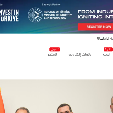
ة الرامات🔴
5/10
تسوق
توب
رياضات إلكترونية
المتجر