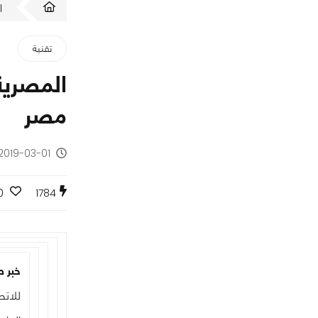
ا
تقنية
المصرية 
مصر
2019-03-01 - منذ 7 سنوات
0
1784
خبر 
للات