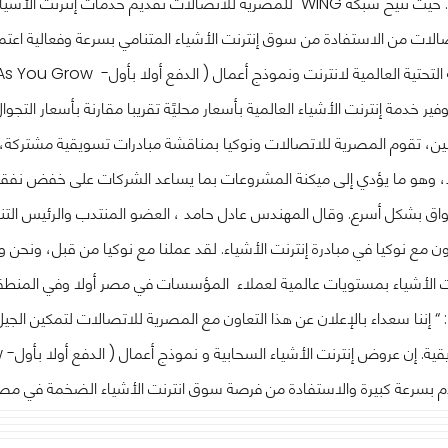
.
حيث تتيح شبكة
WING
للمصرية للاتصالات تقديم خدمات إنترنت الأشيا
الات من الاستفادة من سوق إنترنت الأشياء المتنامي بسرعة وفعالية اعتما
ة التحتية العالمية لانترنت ونموذج أعمال ( الدفع أولا بأول-
As You Grow
فير خدمة إنترنت الأشياء العالمية بأسعار محليًة تقريبا مقارنة بأسعار التجوا
بين، تقوم المصرية للاتصالات ونوكيا بمناقشة مبادرات تسويقية مشتركة
د، وهو ما يؤدي إلى ميكنة المشروعات بما يساعد الشركات على خفض نفقاتها
واق بشكل أسرع
.
وقال المهندس عادل حامد ، العضو المنتدب والرئيس الت
ون مع نوكيا في مبادرة إنترنت الأشياء. لقد عملنا مع نوكيا من قبل، ونحن و
ت الأشياء بمستويات عالمية لعملاء المؤسسات في مصر أولا وفي المنطق
: “ إننا سعداء بالإعلان عن هذا التعاون مع المصرية للاتصالات لتمكين ال
يقية. إن عروض إنترنت الأشياء السحابية و نموذج أعمال ( الدفع أولا بأول-
w
م بسرعة كبيرة والاستفادة من فرصة سوق انترنت الأشياء الضخمة في مصر