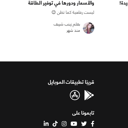
والأسعار ودورها في توفير الطاقة
ليست رفاهية كما تظن 😉
بقلم زينب شريف
منذ شهر
قريبًا تطبيقات الموبايل
تابعونا على