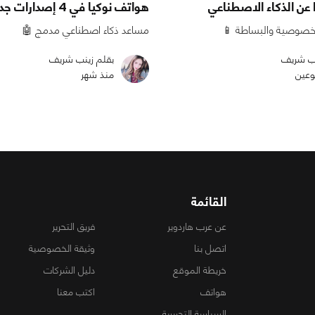
ا عن الذكاء الاصطناعي
هواتف نوكيا في 4 إصدارات جديدة!
خصوصية والبساطة 📱
مساعد ذكاء اصطناعي مدمج 🤖
نب شريف
بقلم زينب شريف
وعين
منذ شهر
القائمة
عن عرب هاردوير
فريق التحرير
اتصل بنا
وثيقة الخصوصية
خريطة الموقع
دليل الشركات
هواتف
اكتب معنا
السياسة التحريرية