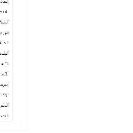
العام
للاتص
البني
من تو
الجان
البلا
الأس
للتعا
انترن
نوكيا
الأفر
التقد