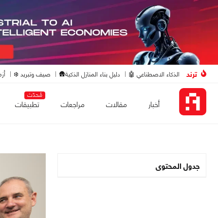
ترند
الذكاء الاصطناعي 🤖
دليل بناء المنازل الذكية🛖
صيف وتبريد ❄️
أزم
مُحدّث
أخبار
مقالات
مراجعات
تطبيقات
جدول المحتوى