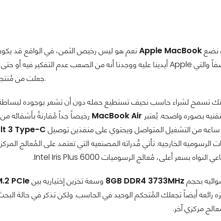
من المُمكن أن نضع
Apple MacBook
نعم هو ليس رخيص الثمن، في الواقع قد يكون هذا هو أغلى حاسب محمول تضمناه في قائمتنا ولكنه أرخص حاسب
أيدينا عليه ووجدنا أنه من الصعب عدم التفكير فيه أو حتى بالتلميح 
جعلت من مُنتجات الشركه أجهزه إبداعيه في جميع أنحاء العالم طوال العقدين الماضيين.
نيتك تسمح لشراء حاسب نحيف تستطيع حمله دون أن تشعر بوجوده لبساطة ت
تقنيه بصوره واضحه. يُعتبر
MacBook Air
رخيصاً جداً مُقارنةً بأشقائه من
lt 3 Type-C
الرسوميه الخارجيه. تأتي قُدراته المصنعيه التي تعتمد على المُعالج المركزي
نواه بسعر أعلى، مُعالج الرسوميات Intel Iris Plus 6000.
وائيه بحجم
8GB DDR4 3733MHz
وسعة تخزين إختياريه بين
.2 PCIe