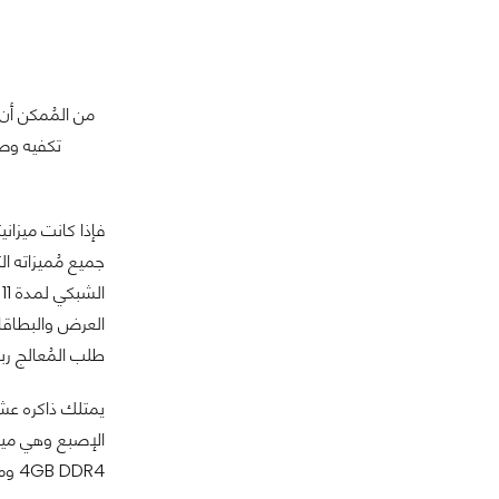
فإذا كانت ميزا
جميع مُميزاته ال
الشبكي لمدة 11 ساعه من التشغيل المتواصل ويحتوي على منفذين توصيل
العرض والبطاقات 
طلب المُعالج رباعي ال
يمتلك ذاكره عش
4GB DDR4 ومعالج مركزي آخر.