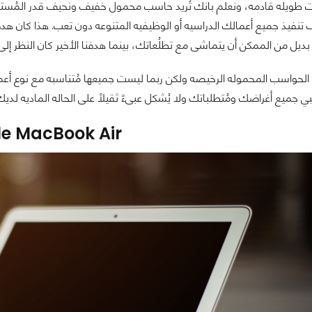
 طويله قادمه، ونعلم بانك تُريد حاسب محمول خفيف ونحيف قدر المُس
تنفيذ جميع أعمالك الدراسيه أو الوظيفيه المتنوعه دون تعب. هذا كان هد
بديل من الممكن أن يتماشى مع تطلُعاتك، بينما هدفنا الأخير كان النظر إلى
 الحواسب المحموله الرخيصه ولكن ربما ليست جميعها مُتناسبه مع نوع أعم
ي جميع أغراضك ومُتطلباتك ولا يُشكل عبىءً ثقيلاً على الحاله الماديه لديك
e MacBook Air