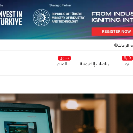
ة الرامات🔴
5/10
تسوق
توب
رياضات إلكترونية
المتجر