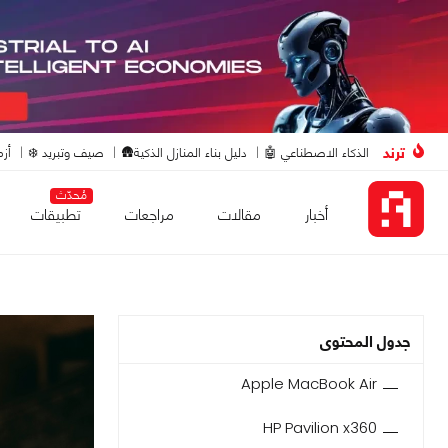
ترند
الذكاء الاصطناعي 🤖
دليل بناء المنازل الذكية🛖
صيف وتبريد ❄️
أزم
مُحدّث
أخبار
مقالات
مراجعات
تطبيقات
جدول المحتوى
Apple MacBook Air
HP Pavilion x360