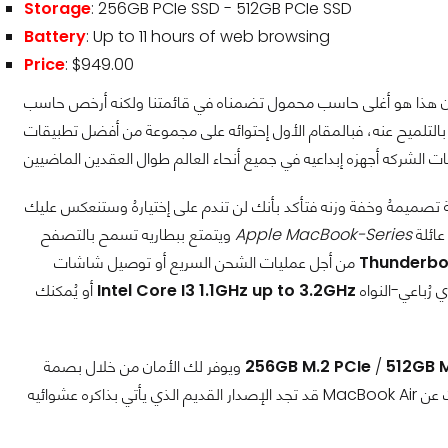
Storage
: 256GB PCIe SSD - 512GB PCIe SSD
Battery
: Up to 11 hours of web browsing
Price
: $949.00
عنه، فبالمقام الأول إحتوائه على مجموعة من أفضل تطبيقات Apple تكفيه وصفاً والتي
صميمهُ وخفة وزنه فتأكد بأنك لن تندم على إختيارهُ وستنعكس عليك
 عائلة
Apple MacBook-Series
ويتمتع ببطاريه تسمح بالتصفح
Thunderbo
من أجل عمليات الشحن السريع أو توصيل شاشات
 رُباعي-النواه
Intel Core I3 1.1GHz up to 3.2GHz
أو يُمكنك
512GB M
/
256GB M.2 PCIe
ويوفر لك الأمان من خلال بصمة
الإصبع وهي ميزه رائعه أيضاً تجعلك المُتحكم الوحيد في الحاسب. ولكن تذكر في حالة البحث عن MacBook Air قد تجد الإصدار القديم الذي يأتي بذاكره عشوائيه